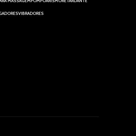
ARA MASSAGEM
POMPOARISMO
RETARDANTE
GADORES
VIBRADORES