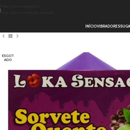
Pular para a navegação
Pular para o conteúdo principal
INÍCIO
VIBRADORES
SUG
ESGOT
ADO