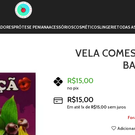
ADORES
PRÓTESE PENIANA
ACESSÓRIOS
COSMÉTICOS
LINGERIE
TODAS A
VELA COMES
B
R$
15,00
no pix
R$
15,00
Em até
1
x de
R$
15,00
sem juros
For
Adicionar