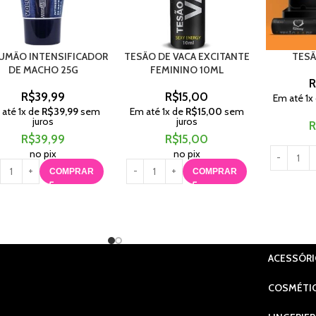
UMÃO INTENSIFICADOR
TESÃO DE VACA EXCITANTE
TESÃ
DE MACHO 25G
FEMININO 10ML
R
R$
39,99
R$
15,00
Em até
1
x
 até
1
x de
R$
39,99
sem
Em até
1
x de
R$
15,00
sem
juros
juros
R
R$
39,99
R$
15,00
no pix
no pix
COMPRAR
COMPRAR
ACESSÓR
COSMÉTI