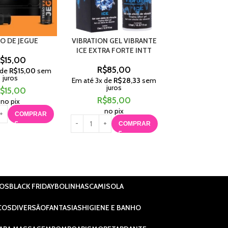
O DE JEGUE
VIBRATION GEL VIBRANTE
VIBRATION ALG
ICE EXTRA FORTE INTT
INTT
$
15,00
R$
85,00
R$
85,
 de
R$
15,00
sem
juros
Em até
3
x de
R$
28,33
sem
Em até
3
x de
R$
juros
juros
$
15,00
R$
85,00
R$
85,
no pix
no pix
no pix
COMPRAR
COMPRAR
C
IOS
BLACK FRIDAY
BOLINHAS
CAMISOLA
COS
DIVERSÃO
FANTASIAS
HIGIENE E BANHO