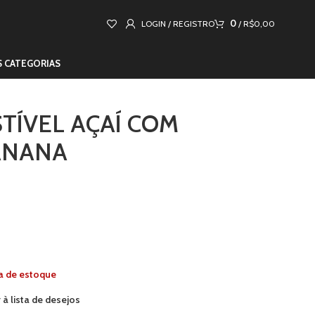
0
LOGIN / REGISTRO
/
R$
0,00
S CATEGORIAS
TÍVEL AÇAÍ COM
ANANA
a de estoque
 à lista de desejos