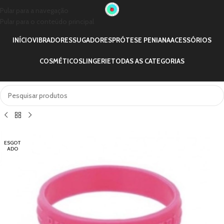
Pular para a navegação
Pular para o conteúdo principal
INÍCIO
VIBRADORES
SUGADORES
PRÓTESE PENIANA
ACESSÓRIOS
COSMÉTICOS
LINGERIE
TODAS AS CATEGORIAS
ESGOT
ADO