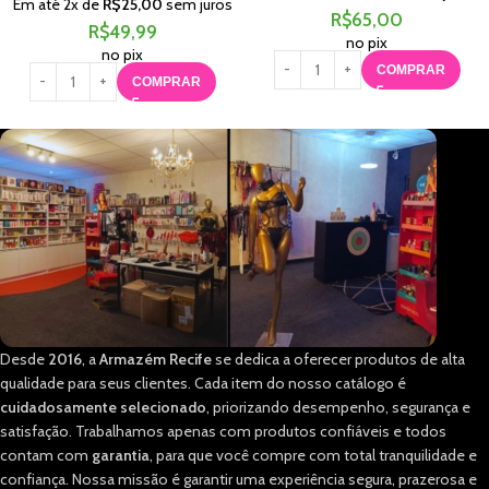
Em até
2
x de
R$
25,00
sem juros
R$
65,00
R$
49,99
no pix
no pix
COMPRAR
COMPRAR
Desde
2016
, a
Armazém Recife
se dedica a oferecer produtos de alta
qualidade para seus clientes. Cada item do nosso catálogo é
cuidadosamente selecionado
, priorizando desempenho, segurança e
satisfação. Trabalhamos apenas com produtos confiáveis e todos
contam com
garantia
, para que você compre com total tranquilidade e
confiança. Nossa missão é garantir uma experiência segura, prazerosa e