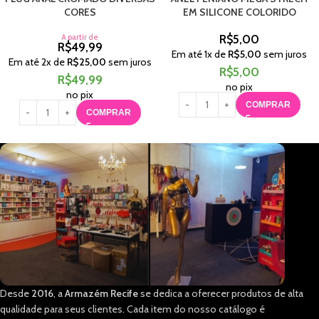
CORES
EM SILICONE COLORIDO
A partir de
R$
5,00
R$
49,99
Em até
1
x de
R$
5,00
sem juros
Em até
2
x de
R$
25,00
sem juros
R$
5,00
R$
49,99
no pix
no pix
COMPRAR
COMPRAR
Desde
2016
, a
Armazém Recife
se dedica a oferecer produtos de alta
qualidade para seus clientes. Cada item do nosso catálogo é