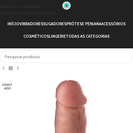
Pular para a navegação
Pular para o conteúdo principal
INÍCIO
VIBRADORES
SUGADORES
PRÓTESE PENIANA
ACESSÓRIOS
COSMÉTICOS
LINGERIE
TODAS AS CATEGORIAS
ESGOT
ADO