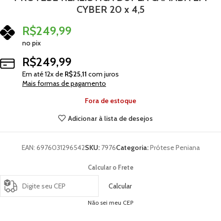
CYBER 20 x 4,5
R$
249,99
no pix
R$
249,99
Em até
12
x de
R$
25,11
com juros
Mais formas de pagamento
Fora de estoque
Adicionar à lista de desejos
EAN:
6976031296542
SKU:
7976
Categoria:
Prótese Peniana
Calcular o Frete
Calcular
Não sei meu CEP