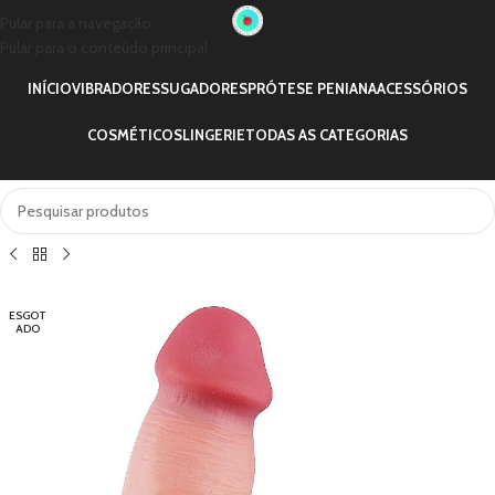
Pular para a navegação
Pular para o conteúdo principal
INÍCIO
VIBRADORES
SUGADORES
PRÓTESE PENIANA
ACESSÓRIOS
COSMÉTICOS
LINGERIE
TODAS AS CATEGORIAS
ESGOT
ADO