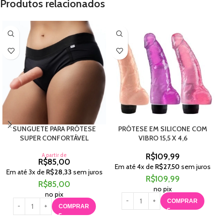
Produtos relacionados
SUNGUETE PARA PRÓTESE
PRÓTESE EM SILICONE COM
SUPER CONFORTÁVEL
VIBRO 15,5 X 4,6
A partir de
R$
109,99
R$
85,00
Em até
4
x de
R$
27,50
sem juros
Em até
3
x de
R$
28,33
sem juros
R$
109,99
R$
85,00
no pix
no pix
COMPRAR
COMPRAR