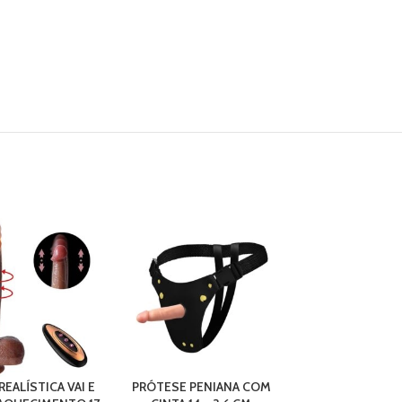
EALÍSTICA VAI E
PRÓTESE PENIANA COM
CINTA PENIANA 