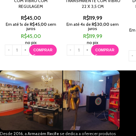
COM VIBRO COM
TRANSPARENTE COM VIBRO
D
REGULAGEM
22 X 3,5 CM
R$
45,00
R$
119,99
Em até
1
x de
R$
45,00
sem
Em até
4
x de
R$
30,00
sem
juros
juros
Em
R$
45,00
R$
119,99
no pix
no pix
COMPRAR
COMPRAR
Desde
2016
, a
Armazém Recife
se dedica a oferecer produtos