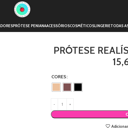
ADORES
PRÓTESE PENIANA
ACESSÓRIOS
COSMÉTICOS
LINGERIE
TODAS A
PRÓTESE REALÍ
15,
CORES
Adicionar