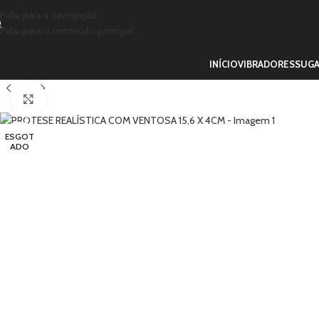
Pular para a navegação
Pular para o conteúdo principal
INÍCIO
VIBRADORES
SUG
Clique para ampliar
ESGOT
ADO