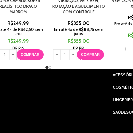
UPLA CAMADA SUPER
VIBRAÇÃO, VAI E VEM,
VEM COM 
REALÍSTICO DRACO
ROTAÇÃO E AQUECIMENTO
X
MARROM
COM CONTROLE
R
R$
249,99
R$
355,00
Em até
4
x
 até
4
x de
R$
62,50
sem
Em até
4
x de
R$
88,75
sem
juros
juros
R
R$
249,99
R$
355,00
no pix
no pix
COMPRAR
COMPRAR
ACESSÓR
COSMÉTI
LINGERIE
P
SAÚDE
SU