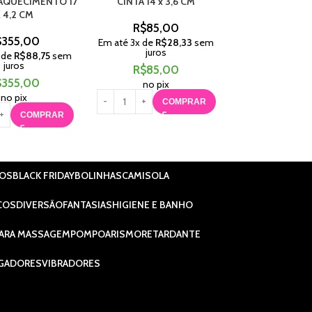
AQUECIMENTO 17
CINTA 14 x 3,6 CM
DUPLO COM
 4,2 CM
R$
85,00
R$
499,
$
355,00
Em até
3
x de
R$
28,33
sem
Em até
4
x de
R$
1
juros
juros
 de
R$
88,75
sem
juros
R$
85,00
R$
499,
$
355,00
no pix
no pix
no pix
COMPRAR
C
COMPRAR
IOS
BLACK FRIDAY
BOLINHAS
CAMISOLA
COS
DIVERSÃO
FANTASIAS
HIGIENE E BANHO
ARA MASSAGEM
POMPOARISMO
RETARDANTE
GADORES
VIBRADORES