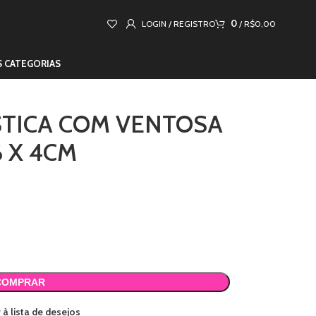
0
LOGIN / REGISTRO
/
R$
0,00
S CATEGORIAS
STICA COM VENTOSA
6 X 4CM
COMPRAR
 à lista de desejos