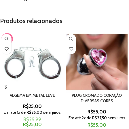
Produtos relacionados
-17%
ALGEMA EM METAL LEVE
PLUG CROMADO CORAÇÃO
DIVERSAS CORES
R$
25,00
R$
55,00
Em até
1
x de
R$
25,00
sem juros
Em até
2
x de
R$
27,50
sem juros
R$
29,99
R$
25,00
R$
55,00