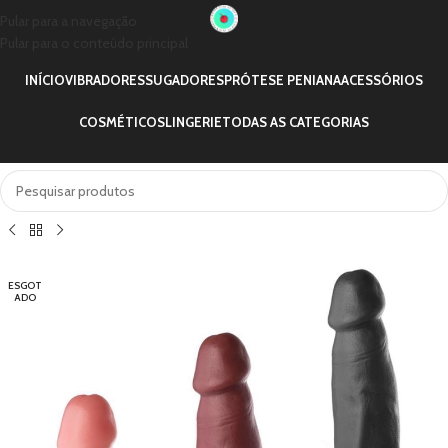
Pular para a navegação
Pular para o conteúdo principal
INÍCIO
VIBRADORES
SUGADORES
PRÓTESE PENIANA
ACESSÓRIOS
COSMÉTICOS
LINGERIE
TODAS AS CATEGORIAS
ESGOT
ADO