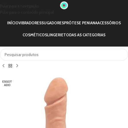
Pular para a navegação
Pular para o conteúdo principal
INÍCIO
VIBRADORES
SUGADORES
PRÓTESE PENIANA
ACESSÓRIOS
COSMÉTICOS
LINGERIE
TODAS AS CATEGORIAS
ESGOT
ADO