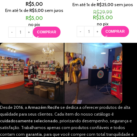
R$
5,00
Em até
1
x de
R$
25,00
sem juros
Em até
1
x de
R$
5,00
sem juros
R$
29,99
R$
25,00
R$
5,00
no pix
no pix
COMPRAR
COMPRAR
Desde
2016
, a
Armazém Recife
se dedica a oferecer produtos de alta
qualidade para seus clientes. Cada item do nosso catálogo é
cuidadosamente selecionado
, priorizando desempenho, segurança e
satisfação. Trabalhamos apenas com produtos confiáveis e todos
contam com
garantia
, para que você compre com total tranquilidade e