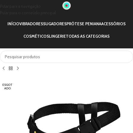
Pular para a navegação
Pular para o conteúdo principal
INÍCIO
VIBRADORES
SUGADORES
PRÓTESE PENIANA
ACESSÓRIOS
COSMÉTICOS
LINGERIE
TODAS AS CATEGORIAS
ESGOT
ADO