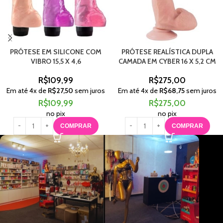
PRÓTESE EM SILICONE COM
PRÓTESE REALÍSTICA DUPLA
VIBRO 15,5 X 4,6
CAMADA EM CYBER 16 X 5,2 CM
R$
109,99
R$
275,00
Em até
4
x de
R$
27,50
sem juros
Em até
4
x de
R$
68,75
sem juros
R$
109,99
R$
275,00
no pix
no pix
COMPRAR
COMPRAR