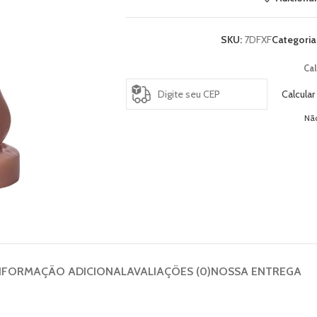
SKU:
7DFXF
Categoria
Cal
Calcular
Nã
NFORMAÇÃO ADICIONAL
AVALIAÇÕES (0)
NOSSA ENTREGA