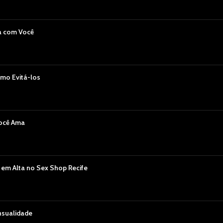
a com Você
mo Evitá-los
Você Ama
 em Alta no Sex Shop Recife
nsualidade