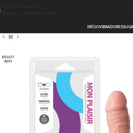
Pular para a navegação
Pular para o conteúdo principal
INÍCIO
VIBRADORES
SUG
ESGOT
ADO