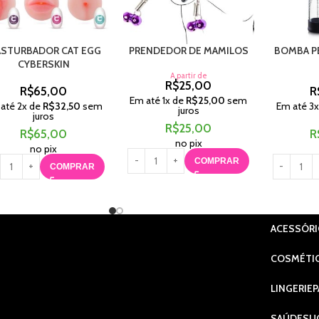
STURBADOR CAT EGG
PRENDEDOR DE MAMILOS
BOMBA P
CYBERSKIN
A partir de
R$
25,00
R$
65,00
R
Em até
1
x de
R$
25,00
sem
 até
2
x de
R$
32,50
sem
Em até
3
juros
juros
R$
25,00
R$
65,00
R
no pix
no pix
COMPRAR
COMPRAR
ACESSÓR
COSMÉTI
LINGERIE
P
SAÚDE
SU