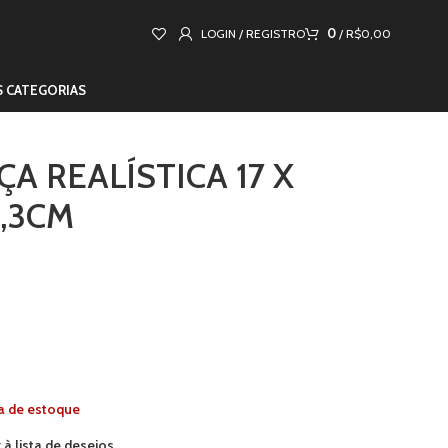
0
LOGIN / REGISTRO
/
R$
0,00
S CATEGORIAS
A REALÍSTICA 17 X
3,3CM
a de estoque
 à lista de desejos