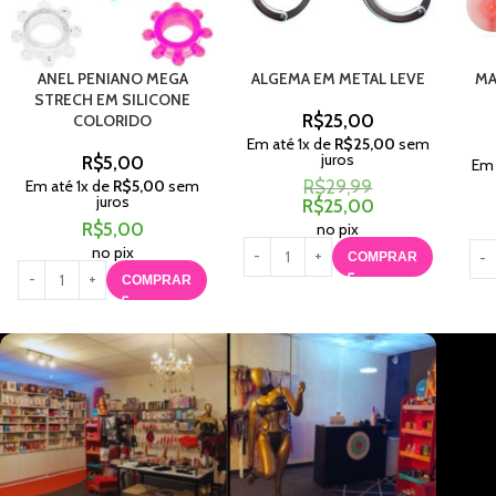
ANEL PENIANO MEGA
ALGEMA EM METAL LEVE
MA
STRECH EM SILICONE
R$
25,00
COLORIDO
Em até
1
x de
R$
25,00
sem
juros
R$
5,00
Em
Em até
1
x de
R$
5,00
sem
R$
29,99
juros
R$
25,00
R$
5,00
no pix
no pix
COMPRAR
COMPRAR