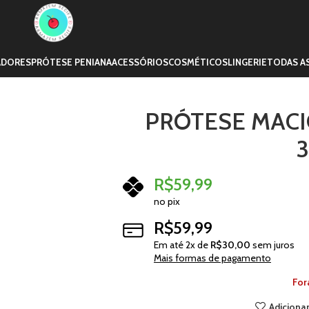
ADORES
PRÓTESE PENIANA
ACESSÓRIOS
COSMÉTICOS
LINGERIE
TODAS A
PRÓTESE MACIÇ
R$
59,99
no pix
R$
59,99
Em até
2
x de
R$
30,00
sem juros
Mais formas de pagamento
For
Adicionar