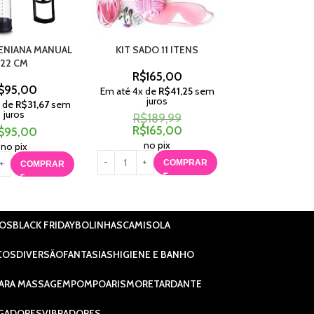
ENIANA MANUAL
KIT SADO 11 ITENS
ALGEMA COM 
22 CM
ONCIN
R$
165,00
$
95,00
R$
25,
Em até
4
x de
R$
41,25
sem
juros
x de
R$
31,67
sem
Em até
1
x de
R$
juros
juros
R$
189,99
R$
165,00
$
95,00
R$
25,
no pix
no pix
no pix
COMPRAR
COMPRAR
C
IOS
BLACK FRIDAY
BOLINHAS
CAMISOLA
COS
DIVERSÃO
FANTASIAS
HIGIENE E BANHO
ARA MASSAGEM
POMPOARISMO
RETARDANTE
GADORES
VIBRADORES