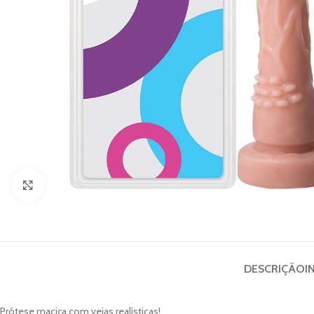
Clique para ampliar
DESCRIÇÃO
I
Prótese maciça com veias realísticas!