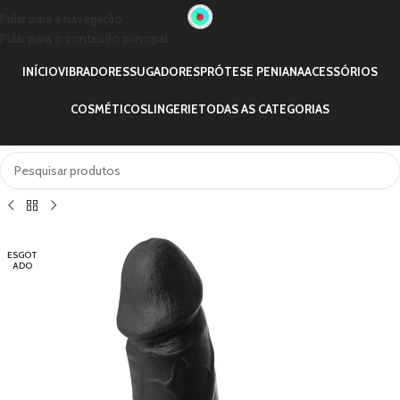
Pular para a navegação
Pular para o conteúdo principal
INÍCIO
VIBRADORES
SUGADORES
PRÓTESE PENIANA
ACESSÓRIOS
COSMÉTICOS
LINGERIE
TODAS AS CATEGORIAS
ESGOT
ADO