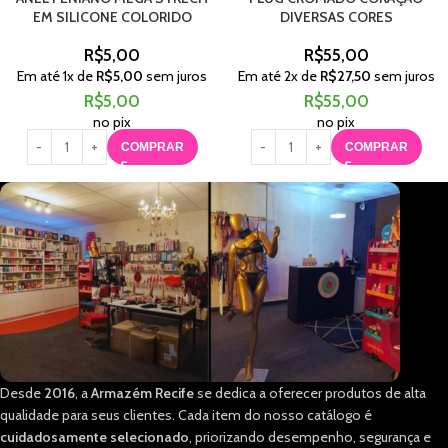
EM SILICONE COLORIDO
DIVERSAS CORES
R$
5,00
R$
55,00
Em até
1
x de
R$
5,00
sem juros
Em até
2
x de
R$
27,50
sem juros
R$
5,00
R$
55,00
no pix
no pix
COMPRAR
COMPRAR
Desde
2016
, a
Armazém Recife
se dedica a oferecer produtos de alta
qualidade para seus clientes. Cada item do nosso catálogo é
cuidadosamente selecionado
, priorizando desempenho, segurança e