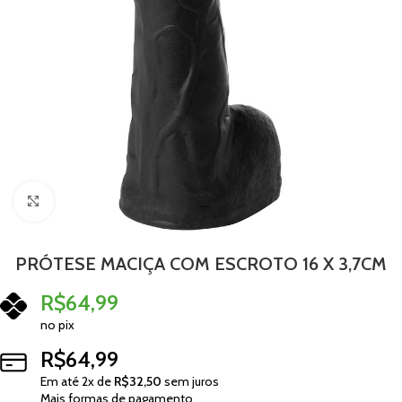
Clique para ampliar
PRÓTESE MACIÇA COM ESCROTO 16 X 3,7CM
R$
64,99
no pix
R$
64,99
Em até
2
x de
R$
32,50
sem juros
Mais formas de pagamento