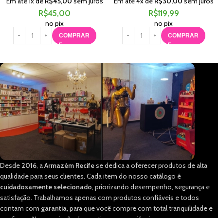
Em até
1
x de
R$
45,00
sem juros
Em até
4
x de
R$
30,00
sem juros
R$
45,00
R$
119,99
no pix
no pix
COMPRAR
COMPRAR
Desde
2016
, a
Armazém Recife
se dedica a oferecer produtos de alta
qualidade para seus clientes. Cada item do nosso catálogo é
cuidadosamente selecionado
, priorizando desempenho, segurança e
satisfação. Trabalhamos apenas com produtos confiáveis e todos
contam com
garantia
, para que você compre com total tranquilidade e