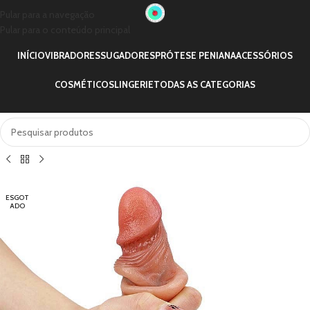
Pular para a navegação
Pular para o conteúdo principal
INÍCIO
VIBRADORES
SUGADORES
PRÓTESE PENIANA
ACESSÓRIOS
COSMÉTICOS
LINGERIE
TODAS AS CATEGORIAS
ESGOT
ADO