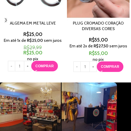
ALGEMA EM METAL LEVE
PLUG CROMADO CORAÇÃO
DIVERSAS CORES
R$
25,00
R$
55,00
Em até
1
x de
R$
25,00
sem juros
Em até
2
x de
R$
27,50
sem juros
R$
29,99
R$
25,00
R$
55,00
no pix
no pix
COMPRAR
COMPRAR