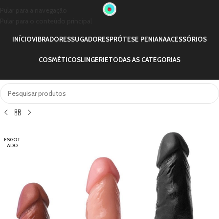
Pular para a navegação
Pular para o conteúdo principal
INÍCIO
VIBRADORES
SUGADORES
PRÓTESE PENIANA
ACESSÓRIOS
COSMÉTICOS
LINGERIE
TODAS AS CATEGORIAS
ESGOT
ADO