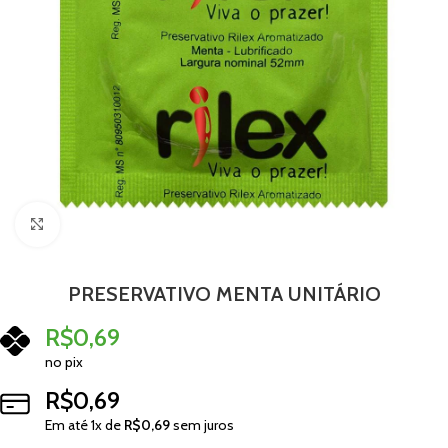
Clique para ampliar
PRESERVATIVO MENTA UNITÁRIO
R$
0,69
no pix
R$
0,69
Em até
1
x de
R$
0,69
sem juros