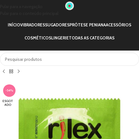
Pular para a navegação
Pular para o conteúdo principal
INÍCIO
VIBRADORES
SUGADORES
PRÓTESE PENIANA
ACESSÓRIOS
COSMÉTICOS
LINGERIE
TODAS AS CATEGORIAS
-54%
ESGOT
ADO