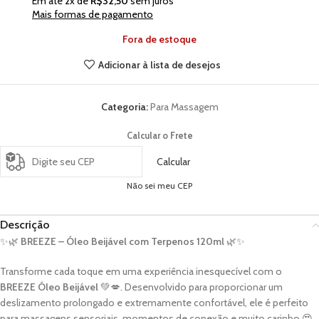
Em até
2
x de
R$
32,50
sem juros
Mais formas de pagamento
Fora de estoque
Adicionar à lista de desejos
Categoria:
Para Massagem
Calcular o Frete
Calcular
Não sei meu CEP
Descrição
✨🌿
BREEZE – Óleo Beijável com Terpenos 120ml
🌿✨
Transforme cada toque em uma experiência inesquecível com o
BREEZE Óleo Beijável
💚💋. Desenvolvido para proporcionar um
deslizamento prolongado e extremamente confortável, ele é perfeito
para massagens sensoriais, momentos de conexão e muito carinho 😍