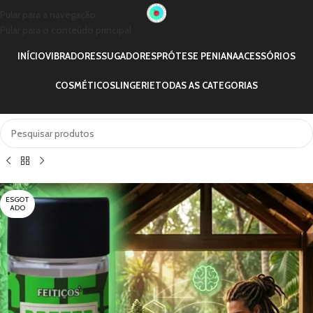
Pular para a navegação
Pular para o conteúdo principal
INÍCIO
VIBRADORES
SUGADORES
PRÓTESE PENIANA
ACESSÓRIOS
COSMÉTICOS
LINGERIE
TODAS AS CATEGORIAS
ESGOT
ADO