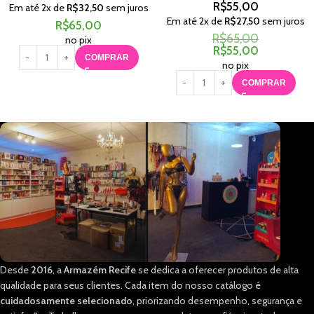
R$
55,00
Em até
2
x de
R$
32,50
sem juros
Em até
2
x de
R$
27,50
sem juros
R$
65,00
R$
65,00
no pix
R$
55,00
COMPRAR
no pix
COMPRAR
Desde
2016
, a
Armazém Recife
se dedica a oferecer produtos de alta
qualidade para seus clientes. Cada item do nosso catálogo é
cuidadosamente selecionado
, priorizando desempenho, segurança e