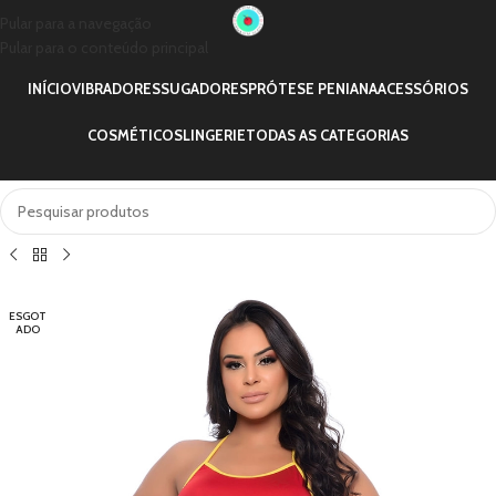
Pular para a navegação
Pular para o conteúdo principal
INÍCIO
VIBRADORES
SUGADORES
PRÓTESE PENIANA
ACESSÓRIOS
COSMÉTICOS
LINGERIE
TODAS AS CATEGORIAS
ESGOT
ADO