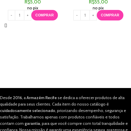
R$
5,00
R$
55,00
no pix
no pix
COMPRAR
COMPRAR
Desde
2016
, a
Armazém Recife
se dedica a oferecer produtos de alta
qualidade para seus clientes. Cada item do nosso catálogo é
cuidadosamente selecionado
, priorizando desempenho, segurança e
satisfação. Trabalhamos apenas com produtos confiáveis e todos
contam com
garantia
, para que você compre com total tranquilidade e
confiança. Nossa missão é garantir uma experiência segura, prazerosa e