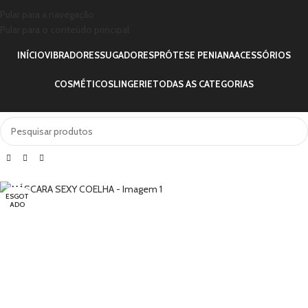
Pular para a navegação
Pular para o conteúdo principal
INÍCIO
VIBRADORES
SUGADORES
PRÓTESE PENIANA
ACESSÓRIOS
COSMÉTICOS
LINGERIE
TODAS AS CATEGORIAS
ESGOT
ADO