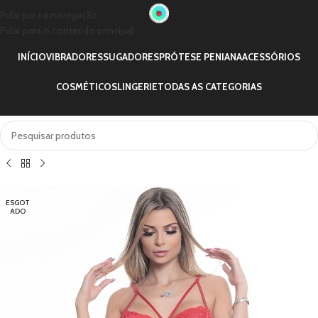
Pular para a navegação
Pular para o conteúdo principal
INÍCIO
VIBRADORES
SUGADORES
PRÓTESE PENIANA
ACESSÓRIOS
COSMÉTICOS
LINGERIE
TODAS AS CATEGORIAS
ESGOT
ADO