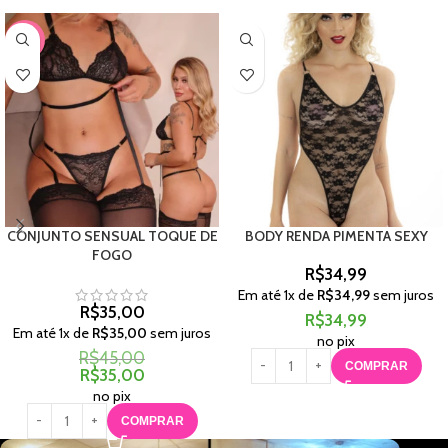
-22%
CONJUNTO SENSUAL TOQUE DE
BODY RENDA PIMENTA SEXY
FOGO
R$
34,99
Em até
1
x de
R$
34,99
sem juros
R$
35,00
R$
34,99
Em até
1
x de
R$
35,00
sem juros
no pix
R$
45,00
COMPRAR
R$
35,00
no pix
COMPRAR