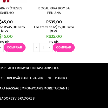
PARA PRÓTESES
BOCAL PARA BOMBA
CORDA BONDA
ERMELHO
PENIANA
ALGOD
$
45,00
R$
35,00
R$
29,
 de
R$
45,00
sem
Em até
1
x de
R$
35,00
sem
Em até
1
x de
R$
juros
juros
juros
$
45,00
R$
35,00
R$
29,
no pix
no pix
no pix
COMPRAR
COMPRAR
C
IOS
BLACK FRIDAY
BOLINHAS
CAMISOLA
COS
DIVERSÃO
FANTASIAS
HIGIENE E BANHO
ARA MASSAGEM
POMPOARISMO
RETARDANTE
GADORES
VIBRADORES