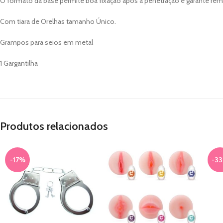
O formato da base permite boa fixação após a penetração e garante remo
Com tiara de Orelhas tamanho Único.
Grampos para seios em metal
1 Gargantilha
Produtos relacionados
-17%
-3