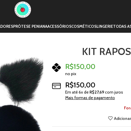
ADORES
PRÓTESE PENIANA
ACESSÓRIOS
COSMÉTICOS
LINGERIE
TODAS A
KIT RAPO
R$
150,00
no pix
R$
150,00
Em até
6
x de
R$
27,69
com juros
Mais formas de pagamento
For
Adicionar