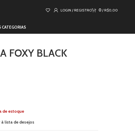
0
LOGIN / REGISTRO
/
R$
0,00
S CATEGORIAS
SA FOXY BLACK
a de estoque
 à lista de desejos