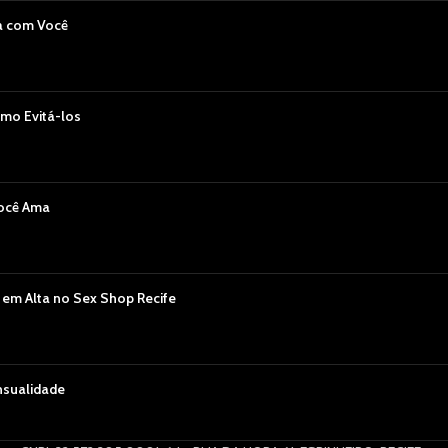
a com Você
mo Evitá-los
Você Ama
 em Alta no Sex Shop Recife
nsualidade