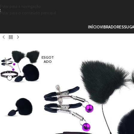
Pular para a navegação
Pular para o conteúdo principal
INÍCIO
VIBRADORES
SUG
ESGOT
ADO