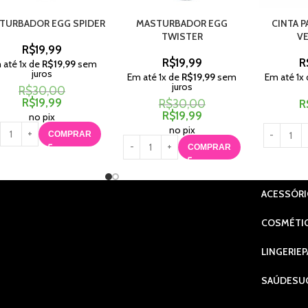
TURBADOR EGG SPIDER
MASTURBADOR EGG
CINTA 
TWISTER
V
R$
19,99
R$
19,99
R
 até
1
x de
R$
19,99
sem
juros
Em até
1
x de
R$
19,99
sem
Em até
1
x
juros
R$
30,00
R$
19,99
R$
30,00
R
R$
19,99
no pix
no pix
COMPRAR
COMPRAR
ACESSÓR
COSMÉTI
LINGERIE
P
SAÚDE
SU