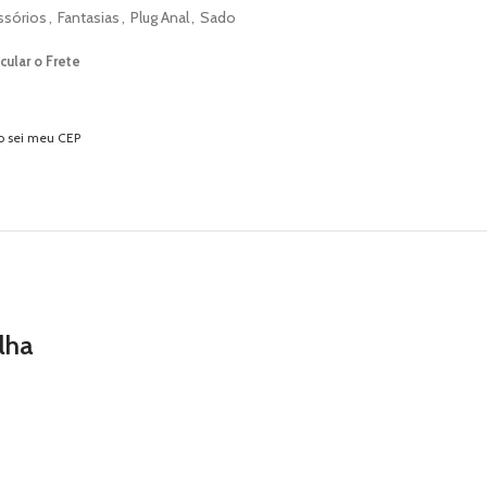
ssórios
,
Fantasias
,
Plug Anal
,
Sado
cular o Frete
o sei meu CEP
lha