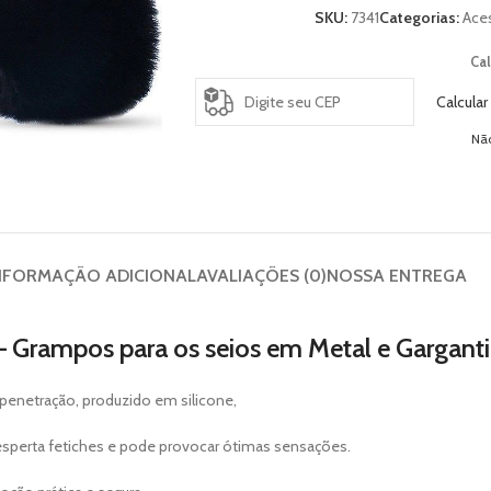
SKU:
7341
Categorias:
Ace
Cal
Calcular
Nã
NFORMAÇÃO ADICIONAL
AVALIAÇÕES (0)
NOSSA ENTREGA
– Grampos para os seios em Metal e Garganti
 penetração, produzido em silicone,
esperta fetiches e pode provocar ótimas sensações.