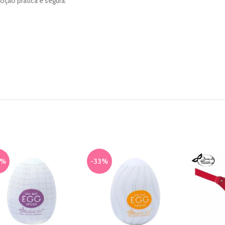
ção prática e segura.
3%
-33%