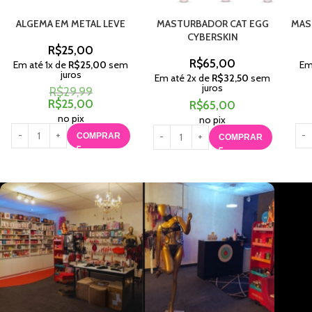
ALGEMA EM METAL LEVE
MASTURBADOR CAT EGG
MAS
CYBERSKIN
R$
25,00
R$
65,00
Em até
1
x de
R$
25,00
sem
Em
juros
Em até
2
x de
R$
32,50
sem
juros
R$
29,99
R$
25,00
R$
65,00
no pix
no pix
COMPRAR
COMPRAR