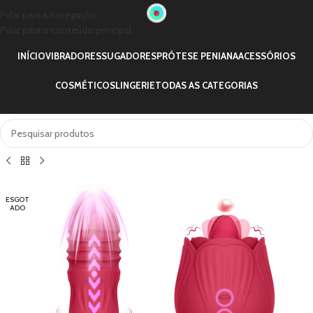
Pular para a navegação
Pular para o conteúdo principal
INÍCIO
VIBRADORES
SUGADORES
PRÓTESE PENIANA
ACESSÓRIOS
COSMÉTICOS
LINGERIE
TODAS AS CATEGORIAS
ESGOT
ADO