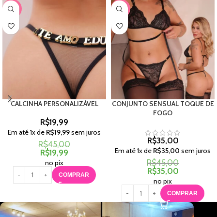
-56%
-22%
CALCINHA PERSONALIZÁVEL
CONJUNTO SENSUAL TOQUE DE
FOGO
R$
19,99
Em até
1
x de
R$
19,99
sem juros
R$
35,00
R$
45,00
Em até
1
x de
R$
35,00
sem juros
R$
19,99
R$
45,00
no pix
R$
35,00
COMPRAR
no pix
COMPRAR