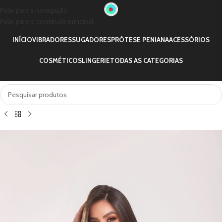
Pular para a navegação
Pular para o conteúdo principal
INÍCIO
VIBRADORES
SUGADORES
PRÓTESE PENIANA
ACESSÓRIOS
COSMÉTICOS
LINGERIE
TODAS AS CATEGORIAS