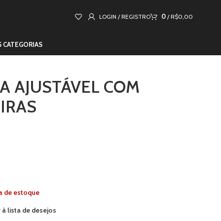
0
LOGIN / REGISTRO
/
R$
0,00
S CATEGORIAS
A AJUSTÁVEL COM
TIRAS
a de estoque
 à lista de desejos