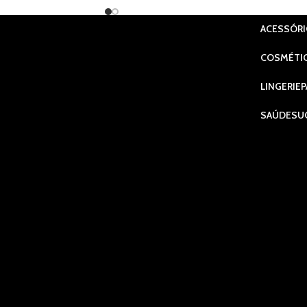
ACESSÓR
COSMÉTI
LINGERIE
P
SAÚDE
SU