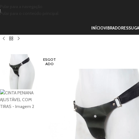
Pular para a navegação
Pular para o conteúdo principal
INÍCIO
VIBRADORES
SUG
ESGOT
ADO