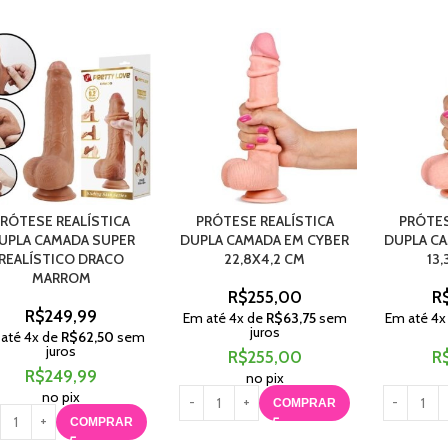
RÓTESE REALÍSTICA
PRÓTESE REALÍSTICA
PRÓTES
UPLA CAMADA SUPER
DUPLA CAMADA EM CYBER
DUPLA C
REALÍSTICO DRACO
22,8X4,2 CM
13,
MARROM
R$
255,00
R
R$
249,99
Em até
4
x de
R$
63,75
sem
Em até
4
x
juros
 até
4
x de
R$
62,50
sem
juros
R$
255,00
R
R$
249,99
no pix
no pix
COMPRAR
COMPRAR