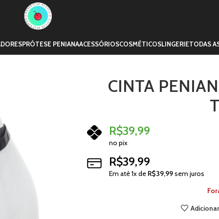
ADORES
PRÓTESE PENIANA
ACESSÓRIOS
COSMÉTICOS
LINGERIE
TODAS A
CINTA PENIAN
R$
39,99
no pix
R$
39,99
Em até
1
x de
R$
39,99
sem juros
For
Adicionar