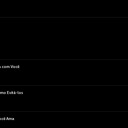
a com Você
mo Evitá-los
Você Ama