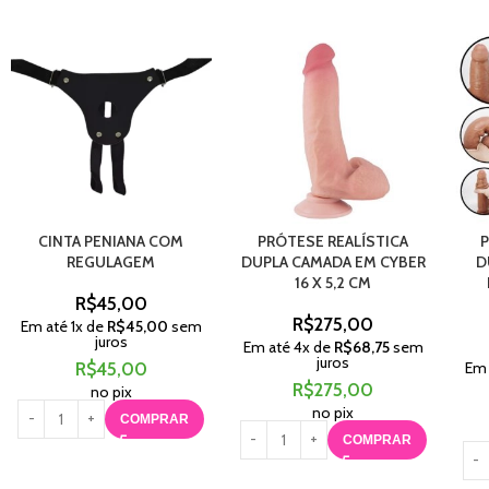
CINTA PENIANA COM
PRÓTESE REALÍSTICA
P
REGULAGEM
DUPLA CAMADA EM CYBER
D
16 X 5,2 CM
R$
45,00
R$
275,00
Em até
1
x de
R$
45,00
sem
juros
Em até
4
x de
R$
68,75
sem
juros
R$
45,00
Em
R$
275,00
no pix
no pix
COMPRAR
COMPRAR