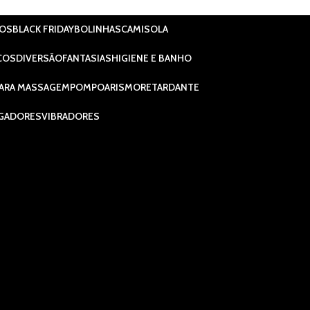
IOS
BLACK FRIDAY
BOLINHAS
CAMISOLA
COS
DIVERSÃO
FANTASIAS
HIGIENE E BANHO
ARA MASSAGEM
POMPOARISMO
RETARDANTE
GADORES
VIBRADORES