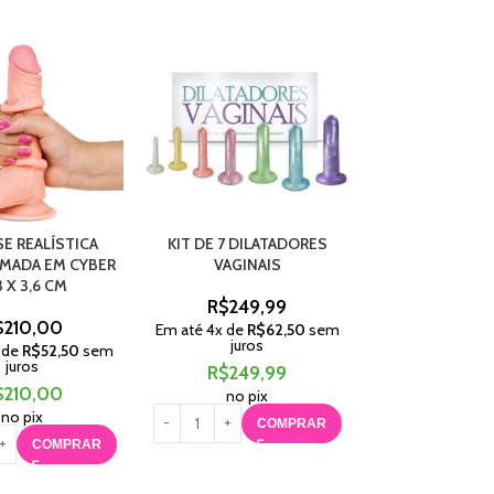
E REALÍSTICA
KIT DE 7 DILATADORES
PRÓTESE REA
AMADA EM CYBER
VAGINAIS
COLORIDA 18,
3 X 3,6 CM
R$
249,99
R$
170,
$
210,00
Em até
4
x de
R$
62,50
sem
Em até
4
x de
R$
juros
juros
 de
R$
52,50
sem
juros
R$
249,99
R$
170,
$
210,00
no pix
no pix
no pix
COMPRAR
C
COMPRAR