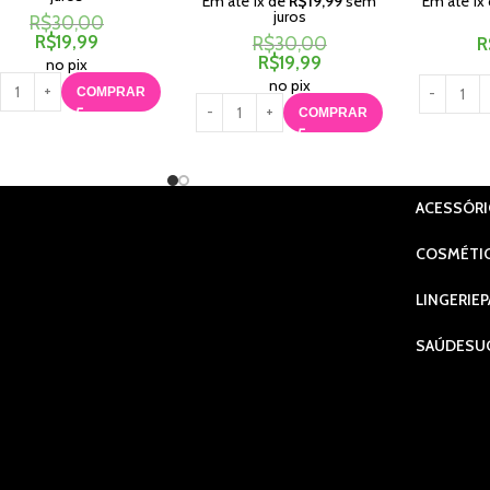
Em até
1
x de
R$
19,99
sem
Em até
1
x
juros
R$
30,00
R$
19,99
R$
30,00
R
R$
19,99
no pix
no pix
COMPRAR
COMPRAR
ACESSÓR
COSMÉTI
LINGERIE
P
SAÚDE
SU