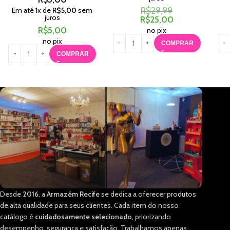
Em até
1
x de
R$
5,00
sem
R$
29,99
juros
R$
25,00
R$
5,00
no pix
no pix
COMPRAR
COMPRAR
Desde
2016
, a
Armazém Recife
se dedica a oferecer produtos
de alta qualidade para seus clientes. Cada item do nosso
catálogo é
cuidadosamente selecionado
, priorizando
desempenho, segurança e satisfação. Trabalhamos apenas