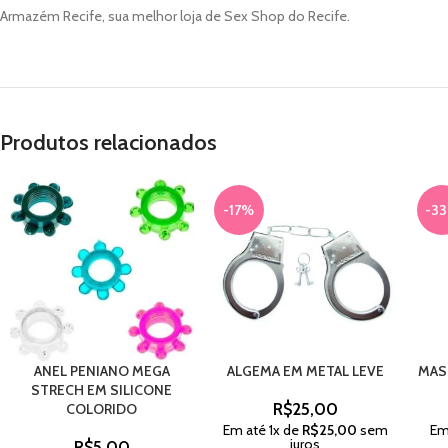
Armazém Recife, sua melhor loja de Sex Shop do Recife.
Produtos relacionados
-17%
-3
ANEL PENIANO MEGA
ALGEMA EM METAL LEVE
MAS
STRECH EM SILICONE
R$
25,00
COLORIDO
Em até
1
x de
R$
25,00
sem
Em
juros
R$
5,00