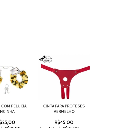
 COM PELÚCIA
CINTA PARA PRÓTESES
BOCAL PARA
NCINHA
VERMELHO
PENIAN
$
25,00
R$
45,00
R$
35,