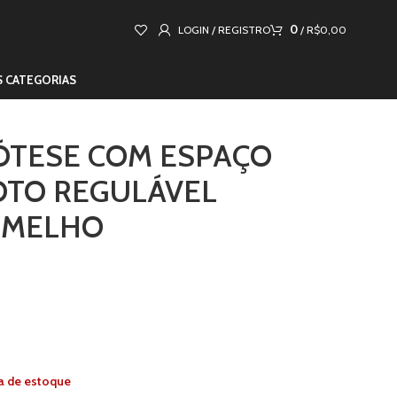
0
LOGIN / REGISTRO
/
R$
0,00
S CATEGORIAS
ÓTESE COM ESPAÇO
OTO REGULÁVEL
RMELHO
a de estoque