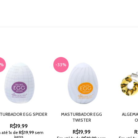
3%
-33%
TURBADOR EGG SPIDER
MASTURBADOR EGG
ALGEMA
TWISTER
O
R$
19,99
R$
19,99
R
 até
1
x de
R$
19,99
sem
juros