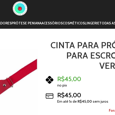
ADORES
PRÓTESE PENIANA
ACESSÓRIOS
COSMÉTICOS
LINGERIE
TODAS A
CINTA PARA PR
PARA ESCR
VE
R$
45,00
no pix
R$
45,00
Em até
1
x de
R$
45,00
sem juros
For