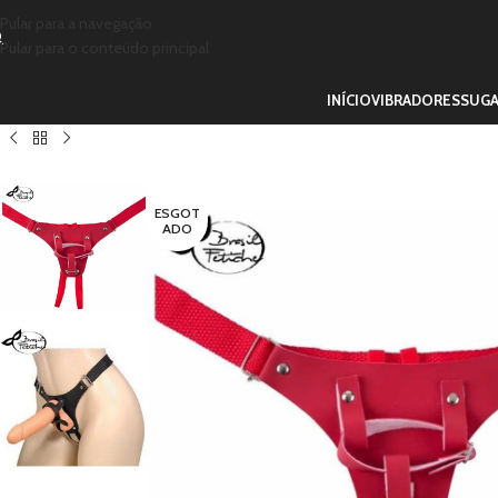
Pular para a navegação
Pular para o conteúdo principal
INÍCIO
VIBRADORES
SUG
ESGOT
ADO