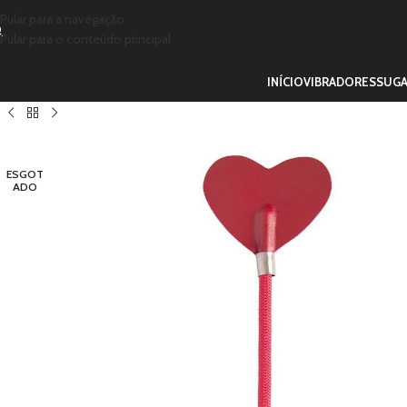
Pular para a navegação
Pular para o conteúdo principal
INÍCIO
VIBRADORES
SUG
ESGOT
ADO