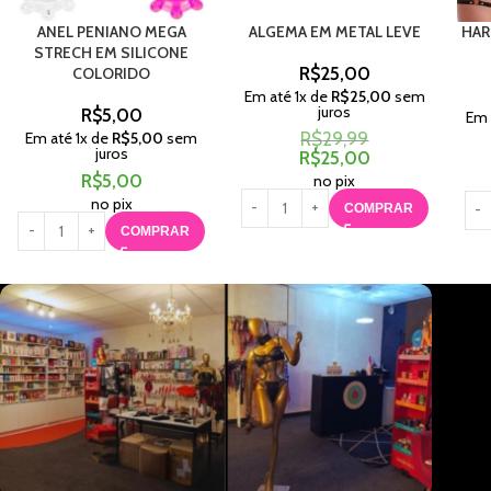
ANEL PENIANO MEGA
ALGEMA EM METAL LEVE
HAR
STRECH EM SILICONE
R$
25,00
COLORIDO
Em até
1
x de
R$
25,00
sem
juros
R$
5,00
Em 
Em até
1
x de
R$
5,00
sem
R$
29,99
juros
R$
25,00
R$
5,00
no pix
no pix
COMPRAR
COMPRAR