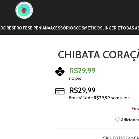
ADORES
PRÓTESE PENIANA
ACESSÓRIOS
COSMÉTICOS
LINGERIE
TODAS A
CHIBATA CORAÇ
R$
29,99
no pix
R$
29,99
Em até
1
x de
R$
29,99
sem juros
For
Adicionar
SKU:
DX1302VM
Ca