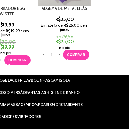
RBADOR EGG
ALGEMA DE METAL LILÁS
KIT SADO 11
WISTER
R$
25,00
R$
165,
R$
19,99
Em até
1
x de
R$
25,00
sem
Em até
4
x de
R$
juros
juros
 de
R$
19,99
sem
juros
R$
29,99
R$
189,
R$
25,00
R$
165,
$
30,00
R$
19,99
no pix
no pix
no pix
COMPRAR
C
COMPRAR
IOS
BLACK FRIDAY
BOLINHAS
CAMISOLA
COS
DIVERSÃO
FANTASIAS
HIGIENE E BANHO
ARA MASSAGEM
POMPOARISMO
RETARDANTE
GADORES
VIBRADORES