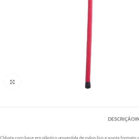
Clique para ampliar
DESCRIÇÃO
I
Chbata com base em plástico resvestida de nylon liso e ponta formato c