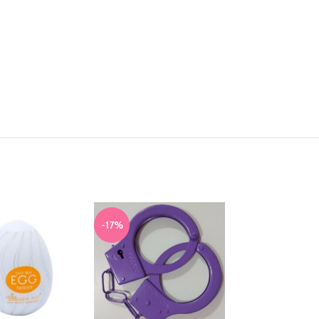
-17%
-13%