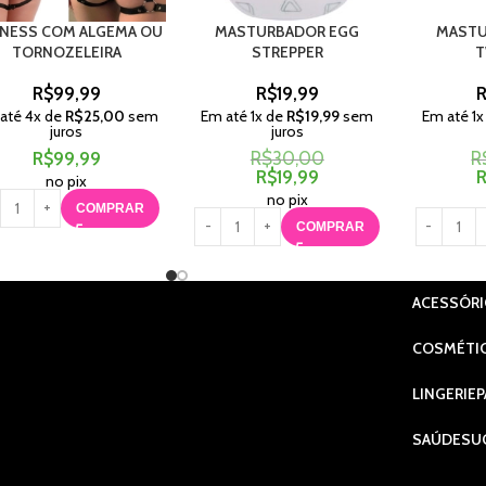
NESS COM ALGEMA OU
MASTURBADOR EGG
MASTU
TORNOZELEIRA
STREPPER
T
R$
99,99
R$
19,99
até
4
x de
R$
25,00
sem
Em até
1
x de
R$
19,99
sem
Em até
1
x
juros
juros
R$
99,99
R$
30,00
R
R$
19,99
no pix
no pix
COMPRAR
COMPRAR
ACESSÓR
COSMÉTI
LINGERIE
P
SAÚDE
SU