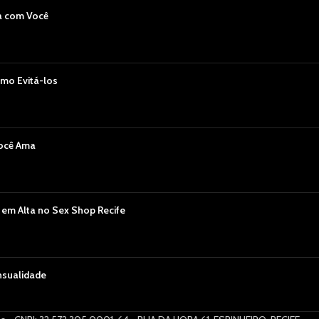
a com Você
mo Evitá-los
Você Ama
 em Alta no Sex Shop Recife
nsualidade