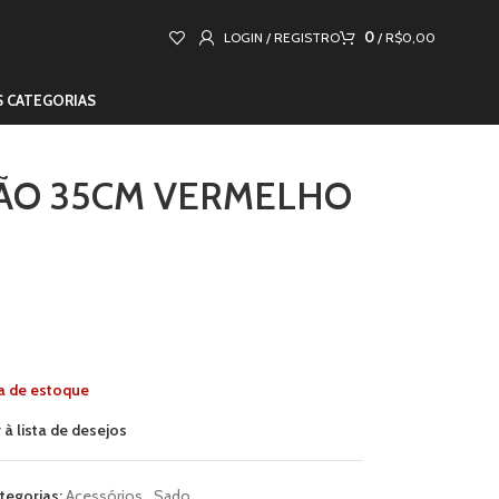
0
LOGIN / REGISTRO
/
R$
0,00
S CATEGORIAS
ÃO 35CM VERMELHO
a de estoque
 à lista de desejos
tegorias:
Acessórios
,
Sado