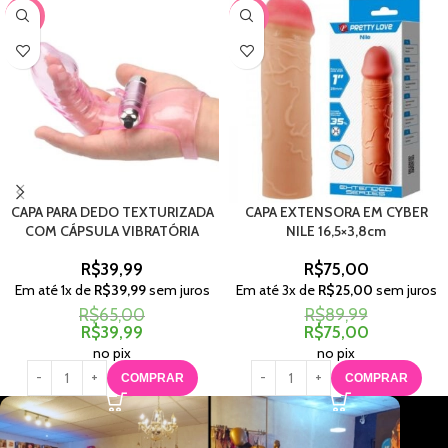
-38%
-17%
CAPA PARA DEDO TEXTURIZADA
CAPA EXTENSORA EM CYBER
COM CÁPSULA VIBRATÓRIA
NILE 16,5×3,8cm
R$
39,99
R$
75,00
Em até
1
x de
R$
39,99
sem juros
Em até
3
x de
R$
25,00
sem juros
R$
65,00
R$
89,99
R$
39,99
R$
75,00
no pix
no pix
COMPRAR
COMPRAR