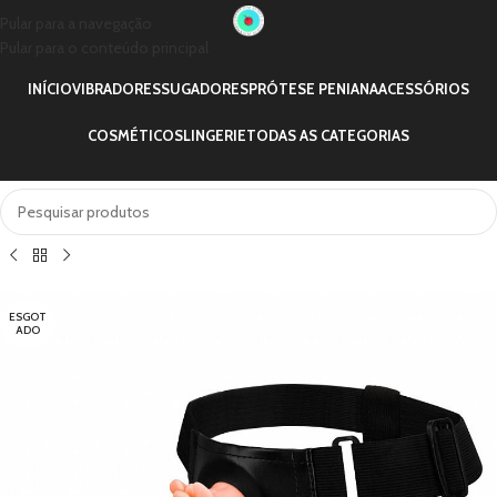
Pular para a navegação
Pular para o conteúdo principal
INÍCIO
VIBRADORES
SUGADORES
PRÓTESE PENIANA
ACESSÓRIOS
COSMÉTICOS
LINGERIE
TODAS AS CATEGORIAS
ESGOT
ADO