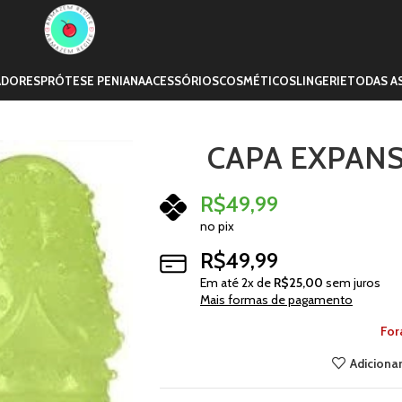
ADORES
PRÓTESE PENIANA
ACESSÓRIOS
COSMÉTICOS
LINGERIE
TODAS A
CAPA EXPANS
R$
49,99
no pix
R$
49,99
Em até
2
x de
R$
25,00
sem juros
Mais formas de pagamento
For
Adicionar