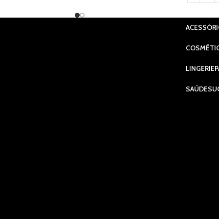
ACESSÓR
COSMÉTI
LINGERIE
P
SAÚDE
SU