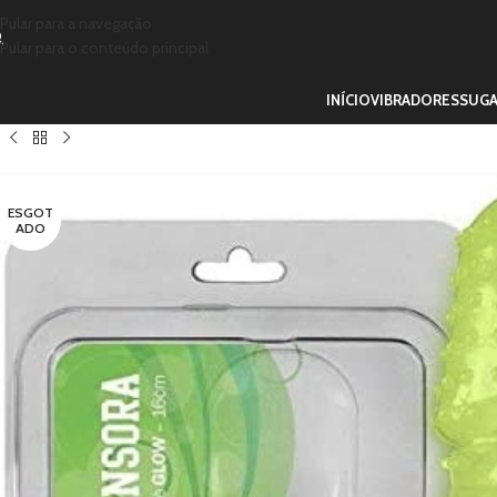
Pular para a navegação
Pular para o conteúdo principal
INÍCIO
VIBRADORES
SUG
ESGOT
ADO