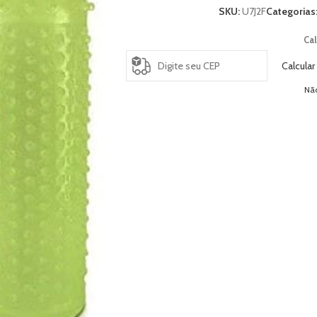
SKU:
U7J2F
Categorias
Cal
Calcular
Nã