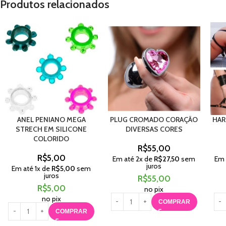
Produtos relacionados
ANEL PENIANO MEGA
PLUG CROMADO CORAÇÃO
HAR
STRECH EM SILICONE
DIVERSAS CORES
COLORIDO
R$
55,00
R$
5,00
Em até
2
x de
R$
27,50
sem
Em 
juros
Em até
1
x de
R$
5,00
sem
juros
R$
55,00
R$
5,00
no pix
no pix
COMPRAR
COMPRAR