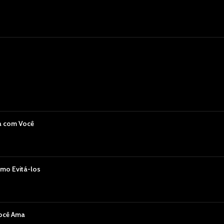
a com Você
mo Evitá-los
Você Ama