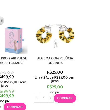
 PRO 2 AIR PULSE
ALGEMA COM PELÚCIA
CINTA PARA P
R CLITORIANO
ONCINHA
VERMEL
R$
25,00
R$
45,
$
499,99
Em até
1
x de
R$
25,00
sem
Em até
1
x de
R$
juros
juros
 de
R$
125,00
sem
juros
R$
25,00
R$
45,
$
699,99
no pix
no pix
$
499,99
COMPRAR
C
no pix
COMPRAR