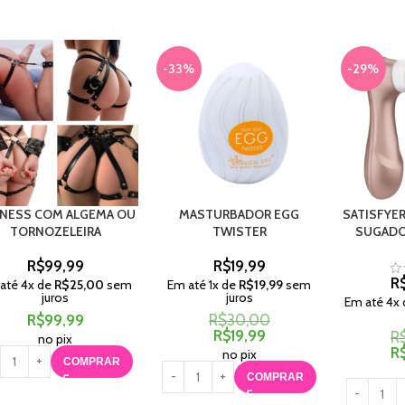
-33%
-29%
NESS COM ALGEMA OU
MASTURBADOR EGG
SATISFYER
TORNOZELEIRA
TWISTER
SUGADO
R$
99,99
R$
19,99
R
até
4
x de
R$
25,00
sem
Em até
1
x de
R$
19,99
sem
juros
juros
Em até
4
x
R$
99,99
R$
30,00
R$
19,99
R
no pix
R
no pix
COMPRAR
COMPRAR