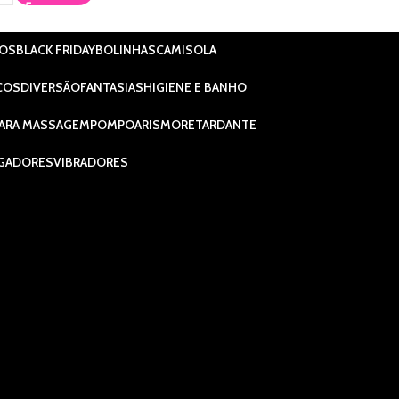
IOS
BLACK FRIDAY
BOLINHAS
CAMISOLA
COS
DIVERSÃO
FANTASIAS
HIGIENE E BANHO
ARA MASSAGEM
POMPOARISMO
RETARDANTE
GADORES
VIBRADORES