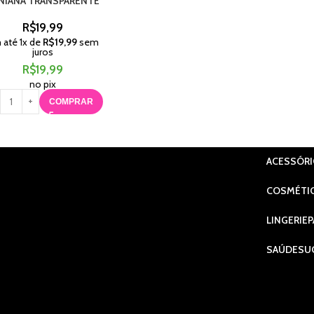
NIANA TRANSPARENTE
R$
19,99
 até
1
x de
R$
19,99
sem
juros
R$
19,99
no pix
COMPRAR
ACESSÓR
COSMÉTI
LINGERIE
P
SAÚDE
SU