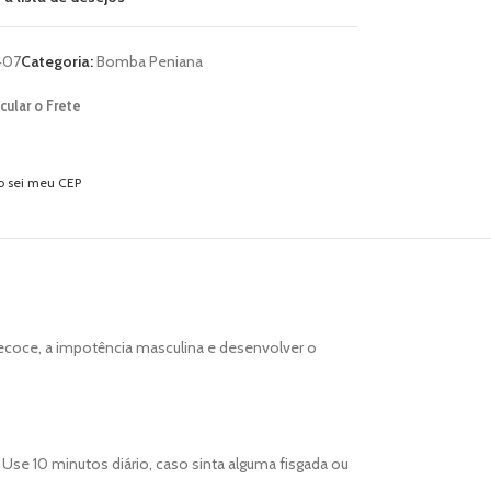
407
Categoria:
Bomba Peniana
cular o Frete
o sei meu CEP
recoce, a impotência masculina e desenvolver o
 Use 10 minutos diário, caso sinta alguma fisgada ou