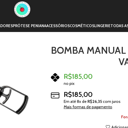
ADORES
PRÓTESE PENIANA
ACESSÓRIOS
COSMÉTICOS
LINGERIE
TODAS A
BOMBA MANUAL 
V
R$
185,00
no pix
R$
185,00
Em até
8
x de
R$
26,35
com juros
Mais formas de pagamento
For
Adicionar