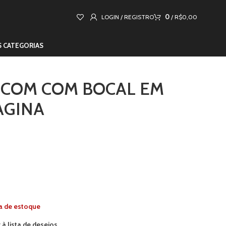
0
LOGIN / REGISTRO
/
R$
0,00
S CATEGORIAS
COM COM BOCAL EM
AGINA
a de estoque
 à lista de desejos