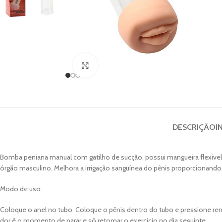
Clique para ampliar
DESCRIÇÃO
I
Bomba peniana manual com gatilho de sucção, possui mangueira flexível 
órgão masculino. Melhora a irrigação sanguínea do pênis proporcionando
Modo de uso:
Coloque o anel no tubo. Coloque o pênis dentro do tubo e pressione rente
dor é o momento de parar e só retomar o exercício no dia seguinte.