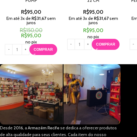
PUMP
22 CM
PE
R$
95,00
R$
95,00
Em até
3
x de
R$
31,67
sem
Em até
3
x de
R$
31,67
sem
Em
juros
juros
R$
150,00
R$
95,00
R$
95,00
no pix
no pix
COMPRAR
COMPRAR
Desde
2016
, a
Armazém Recife
se dedica a oferecer produtos
de alta qualidade para seus clientes. Cada item do nosso