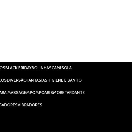
IOS
BLACK FRIDAY
BOLINHAS
CAMISOLA
COS
DIVERSÃO
FANTASIAS
HIGIENE E BANHO
ARA MASSAGEM
POMPOARISMO
RETARDANTE
GADORES
VIBRADORES