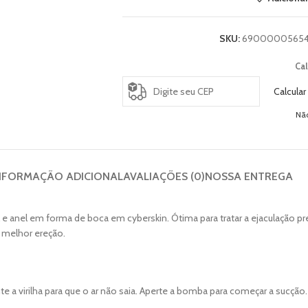
SKU:
6900000565
Cal
Calcular
Nã
NFORMAÇÃO ADICIONAL
AVALIAÇÕES (0)
NOSSA ENTREGA
e anel em forma de boca em cyberskin. Ótima para tratar a ejaculação p
 melhor ereção.
 a virilha para que o ar não saia. Aperte a bomba para começar a sucção.