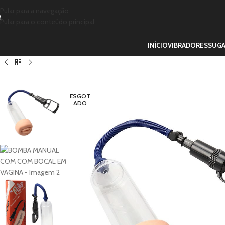
Pular para a navegação
Pular para o conteúdo principal
INÍCIO
VIBRADORES
SUG
ESGOT
ADO