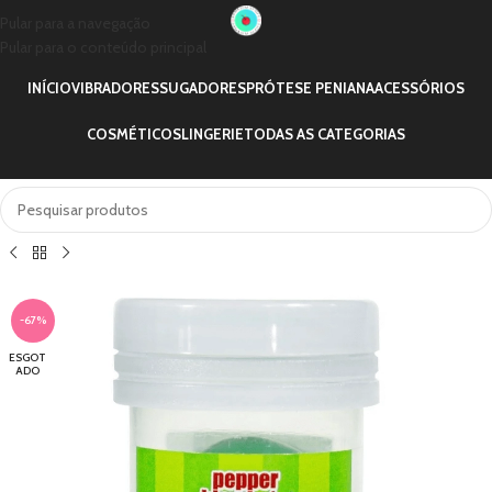
Pular para a navegação
Pular para o conteúdo principal
INÍCIO
VIBRADORES
SUGADORES
PRÓTESE PENIANA
ACESSÓRIOS
COSMÉTICOS
LINGERIE
TODAS AS CATEGORIAS
-67%
ESGOT
ADO