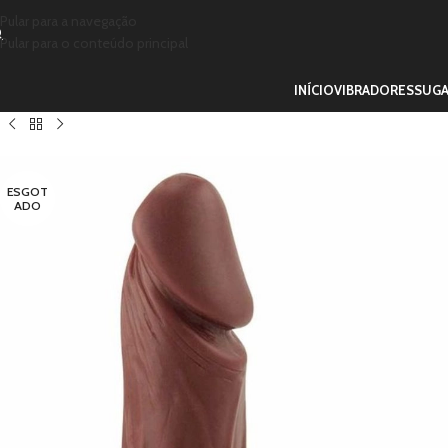
Pular para a navegação
Pular para o conteúdo principal
INÍCIO
VIBRADORES
SUG
ESGOT
ADO