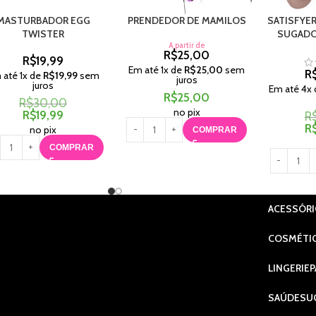
MASTURBADOR EGG
PRENDEDOR DE MAMILOS
SATISFYER
TWISTER
SUGADO
A partir de
R$
25,00
R$
19,99
Em até
1
x de
R$
25,00
sem
R
 até
1
x de
R$
19,99
sem
juros
juros
Em até
4
x
R$
25,00
R$
30,00
no pix
R$
19,99
R
R
no pix
COMPRAR
COMPRAR
ACESSÓR
COSMÉTI
LINGERIE
P
SAÚDE
SU