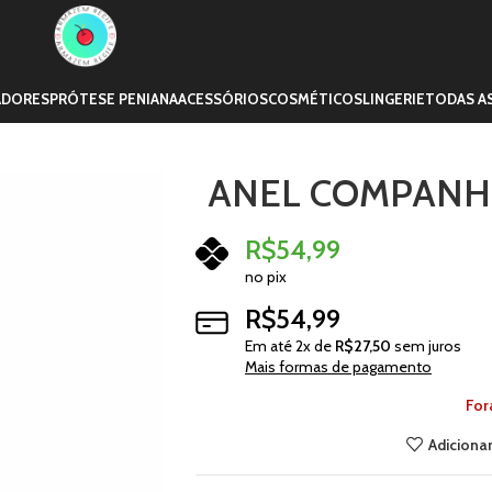
ADORES
PRÓTESE PENIANA
ACESSÓRIOS
COSMÉTICOS
LINGERIE
TODAS A
ANEL COMPANHE
R$
54,99
no pix
R$
54,99
Em até
2
x de
R$
27,50
sem juros
Mais formas de pagamento
For
Adicionar