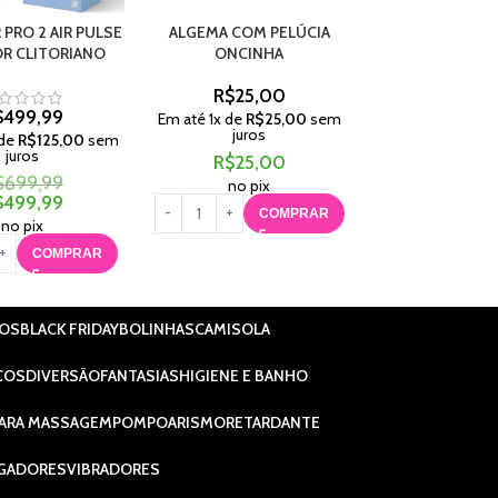
 PRO 2 AIR PULSE
ALGEMA COM PELÚCIA
CORDA BONDA
R CLITORIANO
ONCINHA
ALGOD
R$
25,00
R$
29,
$
499,99
Em até
1
x de
R$
25,00
sem
Em até
1
x de
R$
juros
juros
 de
R$
125,00
sem
juros
R$
25,00
R$
29,
$
699,99
no pix
no pix
$
499,99
COMPRAR
C
no pix
COMPRAR
IOS
BLACK FRIDAY
BOLINHAS
CAMISOLA
COS
DIVERSÃO
FANTASIAS
HIGIENE E BANHO
ARA MASSAGEM
POMPOARISMO
RETARDANTE
GADORES
VIBRADORES