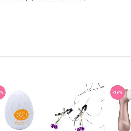
3%
-29%