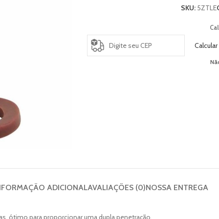
SKU:
5ZTLE
Cal
Calcular
Nã
NFORMAÇÃO ADICIONAL
AVALIAÇÕES (0)
NOSSA ENTREGA
cas, ótimo para proporcionar uma dupla penetração.