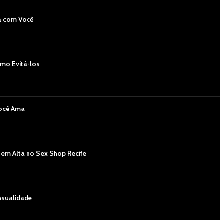
a com Você
mo Evitá-los
Você Ama
 em Alta no Sex Shop Recife
nsualidade