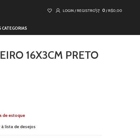
0
LOGIN / REGISTRO
/
R$
0,00
S CATEGORIAS
IRO 16X3CM PRETO
a de estoque
 à lista de desejos