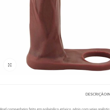
Clique para ampliar
DESCRIÇÃO
I
Anel companheiro feito em polivinilico atóxico, pênis com veias realísti