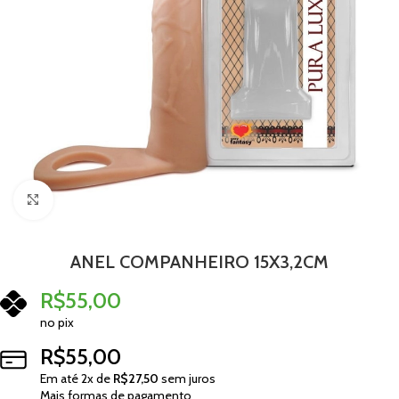
Clique para ampliar
ANEL COMPANHEIRO 15X3,2CM
R$
55,00
no pix
R$
55,00
Em até
2
x de
R$
27,50
sem juros
Mais formas de pagamento