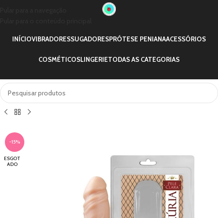
Pular para a navegação
Pular para o conteúdo principal
INÍCIO
VIBRADORES
SUGADORES
PRÓTESE PENIANA
ACESSÓRIOS
COSMÉTICOS
LINGERIE
TODAS AS CATEGORIAS
-15%
ESGOT
ADO