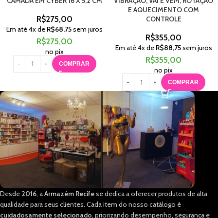
CAMADA EM CYBER 16 X 5,2 CM
VIBRAÇÃO, VAI E VEM, ROTAÇÃO
E AQUECIMENTO COM
R$
275,00
CONTROLE
Em até
4
x de
R$
68,75
sem juros
R$
355,00
R$
275,00
Em até
4
x de
R$
88,75
sem juros
no pix
R$
355,00
COMPRAR
no pix
COMPRAR
Desde
2016
, a
Armazém Recife
se dedica a oferecer produtos de alta
qualidade para seus clientes. Cada item do nosso catálogo é
cuidadosamente selecionado
, priorizando desempenho, segurança e