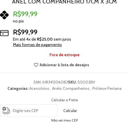
ANEL COM COMPANHEIRO 17CM X 3CM
R$
99,99
no pix
R$
99,99
Em até
4
x de
R$
25,00
sem juros
Mais formas de pagamento
Fora de estoque
Adicionar à lista de desejos
EAN:
618341206083
SKU:
SS002BV
Categorias:
Acessórios
,
Anéis Companheiros
,
Prótese Peniana
Calcular o Frete
Calcular
Não sei meu CEP