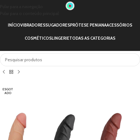
Pular para a navegação
Pular para o conteúdo principal
INÍCIO
VIBRADORES
SUGADORES
PRÓTESE PENIANA
ACESSÓRIOS
COSMÉTICOS
LINGERIE
TODAS AS CATEGORIAS
ESGOT
ADO