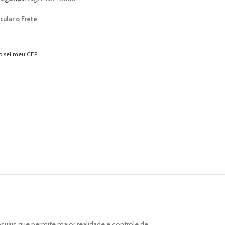
cular o Frete
o sei meu CEP
nsuais que permite maior realidade e controle de