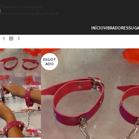
Pular para a navegação
Pular para o conteúdo principal
INÍCIO
VIBRADORES
SUG
ESGOT
ADO