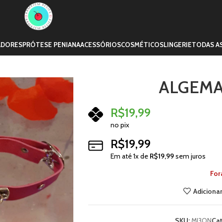
ADORES
PRÓTESE PENIANA
ACESSÓRIOS
COSMÉTICOS
LINGERIE
TODAS A
ALGEMA
R$
19,99
no pix
R$
19,99
Em até
1
x de
R$
19,99
sem juros
For
Adicionar
SKU:
MI3ON
Cat