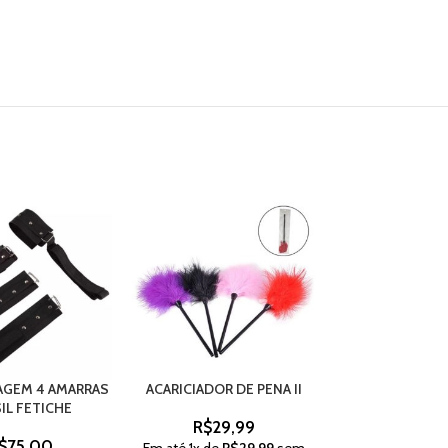
AGEM 4 AMARRAS
ACARICIADOR DE PENA II
MORDAÇA C
IL FETICHE
R$
29,99
R$
39,
$
75,00