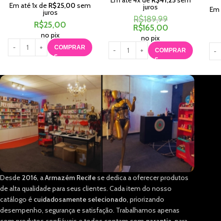
Em até
4
x de
R$
41,25
sem
Em até
1
x de
R$
25,00
sem
juros
Em
juros
R$
189,99
R$
25,00
R$
165,00
no pix
no pix
COMPRAR
COMPRAR
Desde
2016
, a
Armazém Recife
se dedica a oferecer produtos
de alta qualidade para seus clientes. Cada item do nosso
catálogo é
cuidadosamente selecionado
, priorizando
desempenho, segurança e satisfação. Trabalhamos apenas