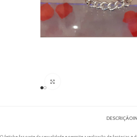
Clique para ampliar
DESCRIÇÃO
I
O fetiche faz parte da sexualidade e permite a realização de fantasias e