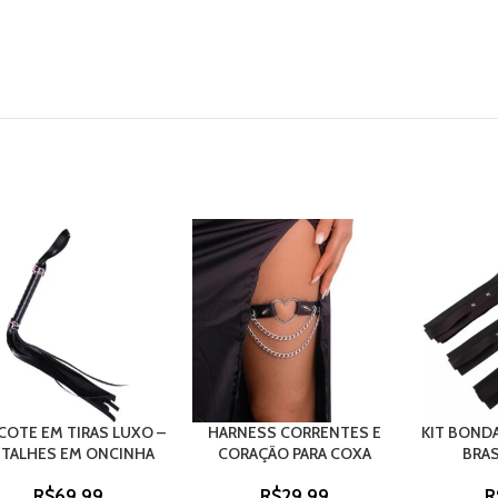
COTE EM TIRAS LUXO –
HARNESS CORRENTES E
KIT BOND
TALHES EM ONCINHA
CORAÇÃO PARA COXA
BRAS
R$
69,99
R$
29,99
R