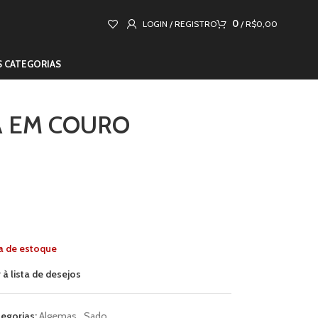
0
LOGIN / REGISTRO
/
R$
0,00
S CATEGORIAS
 EM COURO
a de estoque
 à lista de desejos
egorias:
Algemas
,
Sado