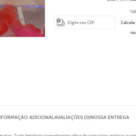
Cal
Calcular
Nã
NFORMAÇÃO ADICIONAL
AVALIAÇÕES (0)
NOSSA ENTREGA
 desejos. Todo fetichista normalmente utiliza de acessórios eróticos e se