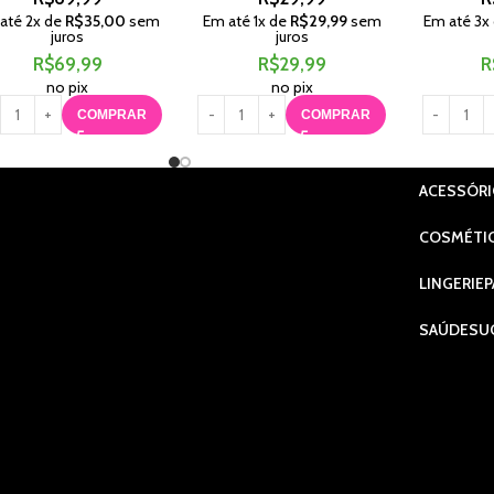
 até
2
x de
R$
35,00
sem
Em até
1
x de
R$
29,99
sem
Em até
3
x
juros
juros
R$
69,99
R$
29,99
R
no pix
no pix
COMPRAR
COMPRAR
ACESSÓR
COSMÉTI
LINGERIE
P
SAÚDE
SU