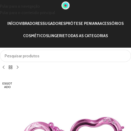
Pular para a navegação
Pular para o conteúdo principal
INÍCIO
VIBRADORES
SUGADORES
PRÓTESE PENIANA
ACESSÓRIOS
COSMÉTICOS
LINGERIE
TODAS AS CATEGORIAS
ESGOT
ADO