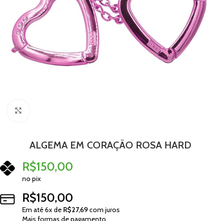
Clique para ampliar
ALGEMA EM CORAÇÃO ROSA HARD
R$
150,00
no pix
R$
150,00
Em até
6
x de
R$
27,69
com juros
Mais formas de pagamento