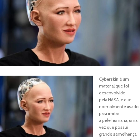
Cyberskin
é um
material que foi
desenvolvido
pela NASA, e que
normalmente usado
para imitar
a pele humana, uma
vez que possui
grande semelhança