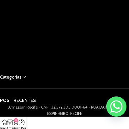
Categorias
POST RECENTES
Armazém Recife - CNPJ: 32.572.305.0001-64 - RUA DA HORA 61,
ESPINHEIRO, RECIFE
0
Início
Loja
Carrinho
Meu Perfil