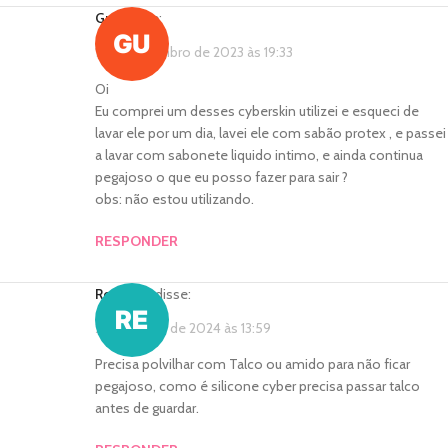
Guil
disse:
15 de setembro de 2023 às 19:33
Oi
Eu comprei um desses cyberskin utilizei e esqueci de
lavar ele por um dia, lavei ele com sabão protex , e passei
a lavar com sabonete liquido intimo, e ainda continua
pegajoso o que eu posso fazer para sair ?
obs: não estou utilizando.
RESPONDER
rebecca
disse:
28 de junho de 2024 às 13:59
Precisa polvilhar com Talco ou amido para não ficar
pegajoso, como é silicone cyber precisa passar talco
antes de guardar.