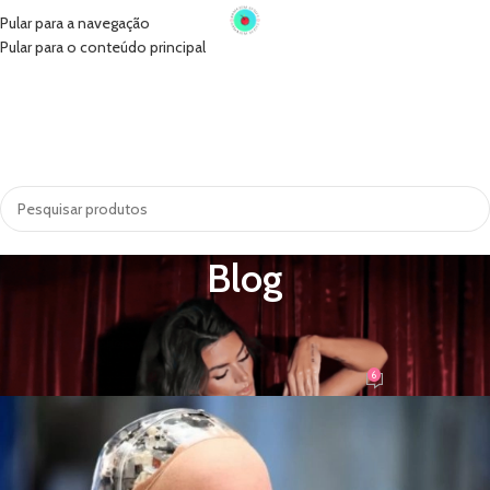
Pular para a navegação
Pular para o conteúdo principal
INÍCIO
VIBRADORES
SUGADORES
PRÓTESE PENIANA
ACESSÓRIOS
COSMÉTICOS
LINGERIE
TODAS AS CATEGORIAS
Blog
MAIS POSTS
Como cuidar da sua cyberskin
6
rebecca
Ativado 14 de abril de 2020