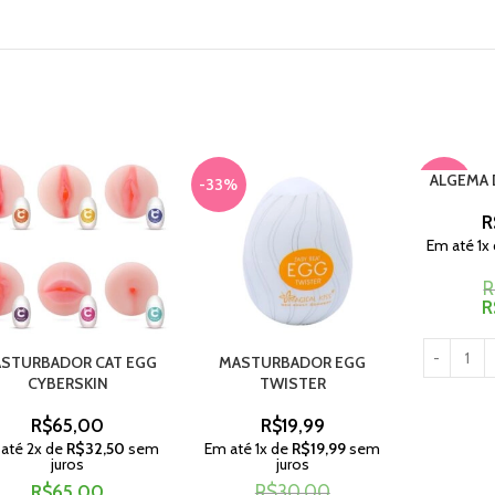
ALGEMA 
-33%
-17%
R
Em até
1
x
R
R
STURBADOR CAT EGG
MASTURBADOR EGG
CYBERSKIN
TWISTER
R$
65,00
R$
19,99
 até
2
x de
R$
32,50
sem
Em até
1
x de
R$
19,99
sem
juros
juros
R$
65,00
R$
30,00