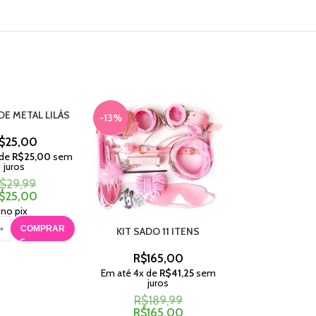
DE METAL LILÁS
-13%
$
25,00
 de
R$
25,00
sem
juros
$
29,99
$
25,00
no pix
COMPRAR
KIT SADO 11 ITENS
CINTA PARA P
VERMEL
R$
165,00
R$
45,
Em até
4
x de
R$
41,25
sem
juros
Em até
1
x de
R$
juros
R$
189,99
R$
165,00
R$
45,