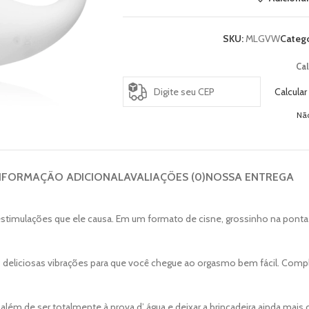
SKU:
MLGVW
Catego
Cal
Calcular
Nã
NFORMAÇÃO ADICIONAL
AVALIAÇÕES (0)
NOSSA ENTREGA
sas estimulações que ele causa. Em um formato de cisne, grossinho na pon
deliciosas vibrações para que você chegue ao orgasmo bem fácil. Compl
, além de ser totalmente à prova d’ água e deixar a brincadeira ainda mais c