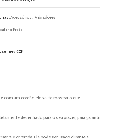
rias:
Acessórios
,
Vibradores
cular o Frete
o sei meu CEP
ta e com um cordão ele vai te mostrar o que
etamente desenhado para o seu prazer, para garantir
riativa e divertida. Ele pode ser usado durante a