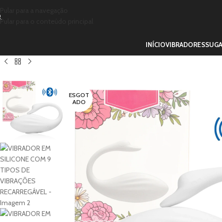
Pular para a navegação
Pular para o conteúdo principal
INÍCIO
VIBRADORES
SUG
ESGOT
ADO