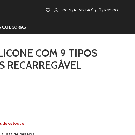
0
LOGIN / REGISTRO
/
R$
0,00
S CATEGORIAS
LICONE COM 9 TIPOS
S RECARREGÁVEL
a de estoque
 à lista de desejos