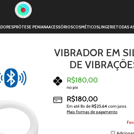
ADORES
PRÓTESE PENIANA
ACESSÓRIOS
COSMÉTICOS
LINGERIE
TODAS A
VIBRADOR EM SI
DE VIBRAÇÕE
R$
180,00
no pix
R$
180,00
Em até
8
x de
R$
25,64
com juros
Mais formas de pagamento
For
Adicionar