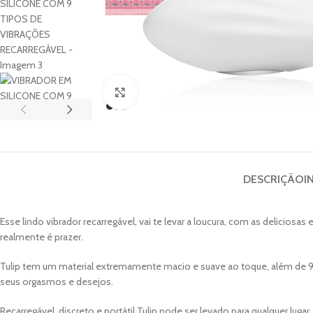
Clique para ampliar
DESCRIÇÃO
I
Esse lindo vibrador recarregável, vai te levar a loucura, com as delicio
realmente é prazer.
Tulip tem um material extremamente macio e suave ao toque, além de 9 
seus orgasmos e desejos.
Recarregável, discreto e portátil Tulip pode ser levado para qualquer lugar