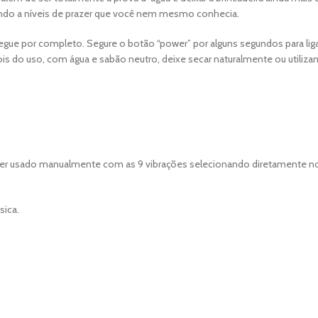
ando a níveis de prazer que você nem mesmo conhecia.
arregue por completo. Segure o botão “power” por alguns segundos para liga
s do uso, com água e sabão neutro, deixe secar naturalmente ou utilizand
de ser usado manualmente com as 9 vibrações selecionando diretamente no 
sica.