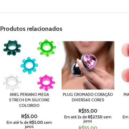
Produtos relacionados
ANEL PENIANO MEGA
PLUG CROMADO CORAÇÃO
MA
STRECH EM SILICONE
DIVERSAS CORES
COLORIDO
R$
55,00
R$
5,00
Em até
2
x de
R$
27,50
sem
Em
juros
Em até
1
x de
R$
5,00
sem
juros
R$
55,00