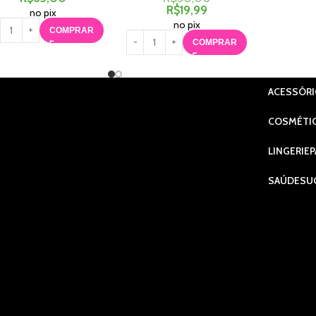
R$
19,99
no pix
no pix
COMPRAR
COMPRAR
ACESSÓR
COSMÉTI
LINGERIE
P
SAÚDE
SU