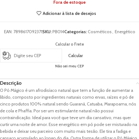
Fora de estoque
Adicionar à lista de desejos
EAN:
7898617092371
SKU:
PB014
Categorias:
Cosméticos
,
Energético
Calcular o Frete
Calcular
Não sei meu CEP
Descrição
O Pó Mágico é um afrodisíaco natural que tem a função de aumentar a
libido, composto por ingredientes naturais como ervas, raízes e pó de
cinco produtos 100% natural sendo Guaraná, Catuaba, Marapoama, nós
de cola e Phaffia. Por ser um estimulante natural não possui
contraindicação. Ideal para você que teve um dia cansativo, mas quer
curtir uma noite de amor. Esse energético em pó pode ser misturado na
bebida e deixar seu parceiro com muito mais tesão. Ele tira a fadiga e
cansaço acumulado ao longo do dia. Outra forma de utilizar o Pó Mágico