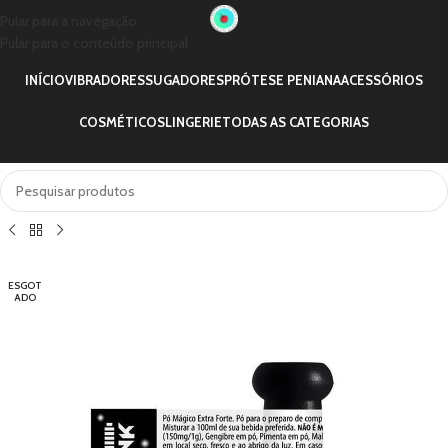
Pular para a navegação
Pular para o conteúdo principal
INÍCIO
VIBRADORES
SUGADORES
PRÓTESE PENIANA
ACESSÓRIOS
COSMÉTICOS
LINGERIE
TODAS AS CATEGORIAS
ESGOT
ADO