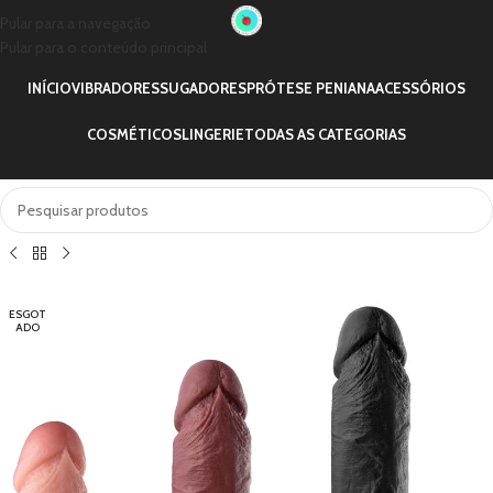
Pular para a navegação
Pular para o conteúdo principal
INÍCIO
VIBRADORES
SUGADORES
PRÓTESE PENIANA
ACESSÓRIOS
COSMÉTICOS
LINGERIE
TODAS AS CATEGORIAS
ESGOT
ADO