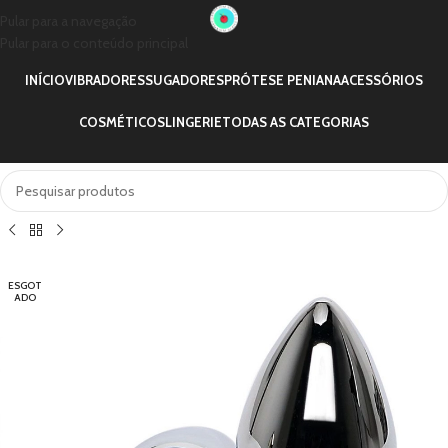
Pular para a navegação
Pular para o conteúdo principal
INÍCIO
VIBRADORES
SUGADORES
PRÓTESE PENIANA
ACESSÓRIOS
COSMÉTICOS
LINGERIE
TODAS AS CATEGORIAS
ESGOT
ADO