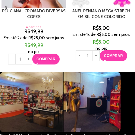
PLUG ANAL CROMADO DIVERSAS
ANEL PENIANO MEGA STRECH
CORES
EM SILICONE COLORIDO
A partir de
R$
5,00
R$
49,99
Em até
1
x de
R$
5,00
sem juros
Em até
2
x de
R$
25,00
sem juros
R$
5,00
R$
49,99
no pix
no pix
COMPRAR
COMPRAR