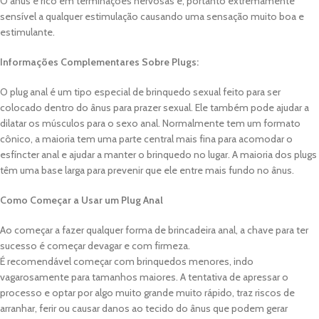
O ânus é rico em terminações nervosas e, portanto extremamente
sensível a qualquer estimulação causando uma sensação muito boa e
estimulante.
Informações Complementares Sobre Plugs:
O plug anal é um tipo especial de brinquedo sexual feito para ser
colocado dentro do ânus para prazer sexual. Ele também pode ajudar a
dilatar os músculos para o sexo anal. Normalmente tem um formato
cônico, a maioria tem uma parte central mais fina para acomodar o
esfíncter anal e ajudar a manter o brinquedo no lugar. A maioria dos plugs
têm uma base larga para prevenir que ele entre mais fundo no ânus.
Como Começar a Usar um Plug Anal
Ao começar a fazer qualquer forma de brincadeira anal, a chave para ter
sucesso é começar devagar e com firmeza.
É recomendável começar com brinquedos menores, indo
vagarosamente para tamanhos maiores. A tentativa de apressar o
processo e optar por algo muito grande muito rápido, traz riscos de
arranhar, ferir ou causar danos ao tecido do ânus que podem gerar