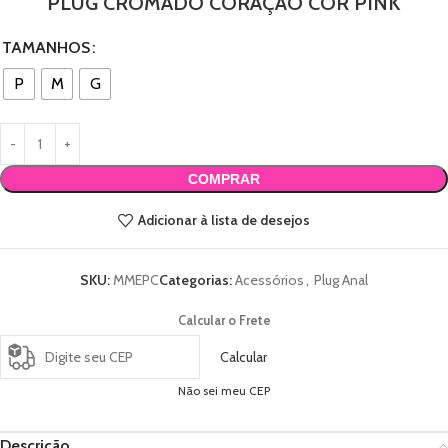
PLUG CROMADO CORAÇÃO COR PINK
TAMANHOS
P
M
G
COMPRAR
Adicionar à lista de desejos
SKU:
MMEPC
Categorias:
Acessórios
,
Plug Anal
Calcular o Frete
Calcular
Não sei meu CEP
Descrição