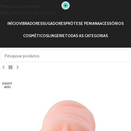
Pular para a navegação
Pular para o conteúdo principal
INÍCIO
VIBRADORES
SUGADORES
PRÓTESE PENIANA
ACESSÓRIOS
COSMÉTICOS
LINGERIE
TODAS AS CATEGORIAS
ESGOT
ADO