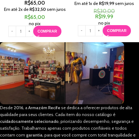
R$
65,00
Em até
1
x de
R$
19,99
sem juros
Em até
2
x de
R$
32,50
sem juros
R$
30,00
R$
19,99
R$
65,00
no pix
no pix
COMPRAR
COMPRAR
Desde
2016
, a
Armazém Recife
se dedica a oferecer produtos de alta
qualidade para seus clientes. Cada item do nosso catálogo é
cuidadosamente selecionado
, priorizando desempenho, segurança e
satisfação. Trabalhamos apenas com produtos confiáveis e todos
contam com
garantia
, para que você compre com total tranquilidade e