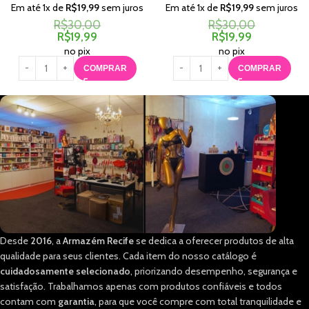
Em até
1
x de
R$
19,99
sem juros
Em até
1
x de
R$
19,99
sem juros
R$
30,00
R$
30,00
R$
19,99
R$
19,99
no pix
no pix
COMPRAR
COMPRAR
Desde
2016
, a
Armazém Recife
se dedica a oferecer produtos de alta
qualidade para seus clientes. Cada item do nosso catálogo é
cuidadosamente selecionado
, priorizando desempenho, segurança e
satisfação. Trabalhamos apenas com produtos confiáveis e todos
contam com
garantia
, para que você compre com total tranquilidade e