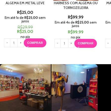
ALGEMA EM METAL LEVE
HARNESS COM ALGEMA OU
MA
TORNOZELEIRA
R$
25,00
R$
99,99
Em até
1
x de
R$
25,00
sem
juros
Em até
4
x de
R$
25,00
sem
Em
juros
R$
29,99
R$
25,00
R$
99,99
no pix
no pix
COMPRAR
COMPRAR