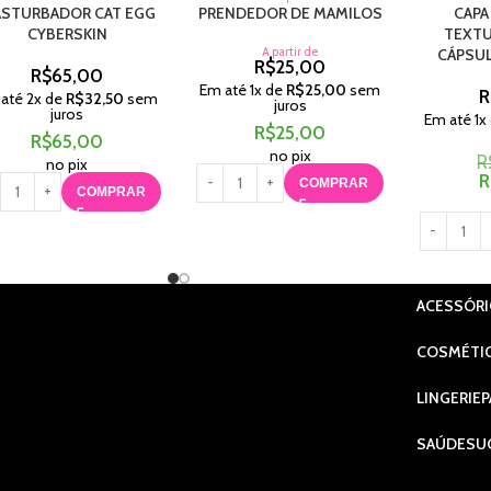
STURBADOR CAT EGG
PRENDEDOR DE MAMILOS
CAPA
CYBERSKIN
TEXTU
A partir de
CÁPSUL
R$
25,00
R$
65,00
Em até
1
x de
R$
25,00
sem
R
 até
2
x de
R$
32,50
sem
juros
juros
Em até
1
x
R$
25,00
R$
65,00
no pix
R
no pix
R
COMPRAR
COMPRAR
ACESSÓR
COSMÉTI
LINGERIE
P
SAÚDE
SU