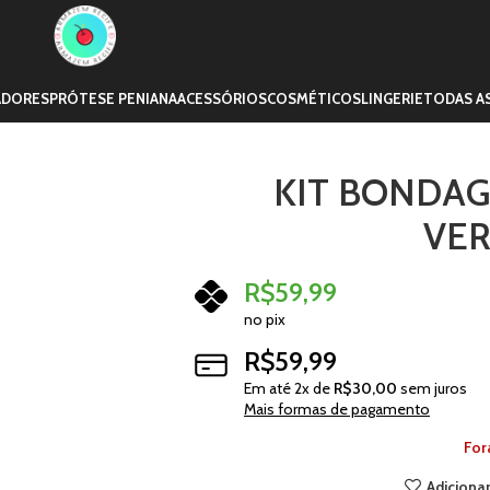
ADORES
PRÓTESE PENIANA
ACESSÓRIOS
COSMÉTICOS
LINGERIE
TODAS A
KIT BONDAG
VE
R$
59,99
no pix
R$
59,99
Em até
2
x de
R$
30,00
sem juros
Mais formas de pagamento
For
Adicionar