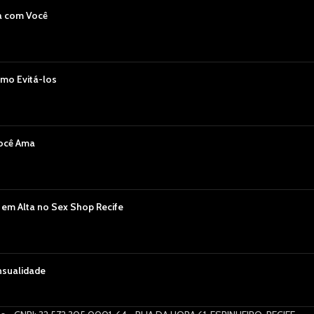
a com Você
mo Evitá-los
Você Ama
 em Alta no Sex Shop Recife
nsualidade