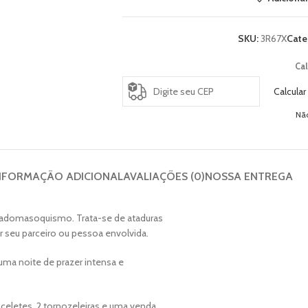
SKU:
3R67X
Cate
Cal
Calcular
Nã
NFORMAÇÃO ADICIONAL
AVALIAÇÕES (0)
NOSSA ENTREGA
sadomasoquismo. Trata-se de ataduras
ar seu parceiro ou pessoa envolvida.
a uma noite de prazer intensa e
celetes, 2 tornozeleiras e uma venda,