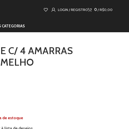
0
LOGIN / REGISTRO
/
R$
0,00
S CATEGORIAS
E C/ 4 AMARRAS
RMELHO
a de estoque
 à lista de desejos