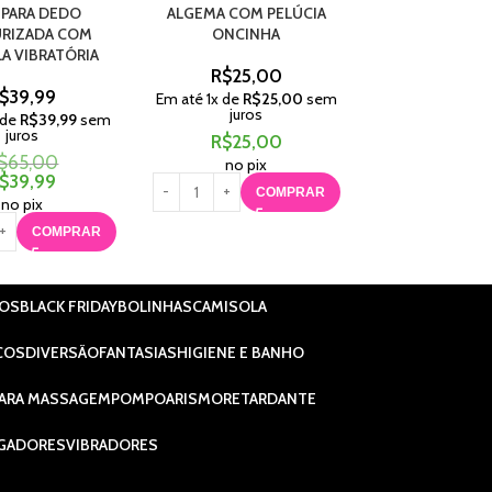
 PARA DEDO
ALGEMA COM PELÚCIA
CAPA PENIANA C
RIZADA COM
ONCINHA
R$
45,
A VIBRATÓRIA
R$
25,00
Em até
1
x de
R$
juros
$
39,99
Em até
1
x de
R$
25,00
sem
juros
 de
R$
39,99
sem
R$
45,
juros
R$
25,00
no pix
$
65,00
no pix
C
$
39,99
COMPRAR
no pix
COMPRAR
IOS
BLACK FRIDAY
BOLINHAS
CAMISOLA
COS
DIVERSÃO
FANTASIAS
HIGIENE E BANHO
ARA MASSAGEM
POMPOARISMO
RETARDANTE
GADORES
VIBRADORES