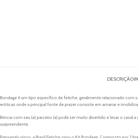
DESCRIÇÃO
I
Bondage é um tipo específico de fetiche, geralmente relacionado com 
eróticas onde a principal fonte de prazer consiste em amarrar e imobiliz
Brincar com seu (a) parceiro (a) pode ser muito divertido e levar o casal 
surpreendente.
Pensando nisso, a Brasil Fetiche criou o Kit Bondage. Composto por 2 bra