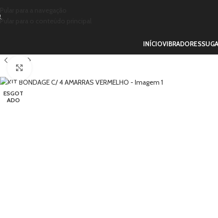
Pular para a navegação
Pular para o conteúdo principal
INÍCIO
VIBRADORES
SUG
Clique para ampliar
ESGOT
ADO