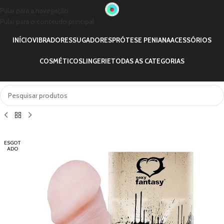
Pular para a navegação
Pular para o conteúdo principal
INÍCIO
VIBRADORES
SUGADORES
PRÓTESE PENIANA
ACESSÓRIOS
COSMÉTICOS
LINGERIE
TODAS AS CATEGORIAS
ESGOT
ADO