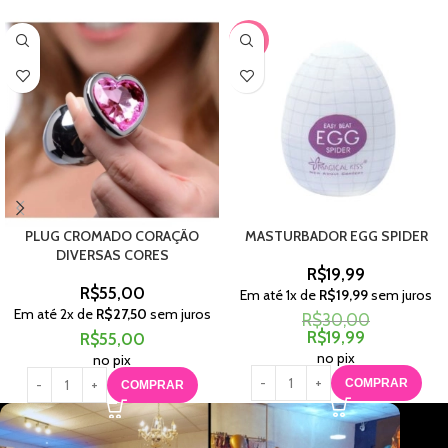
-33%
PLUG CROMADO CORAÇÃO
MASTURBADOR EGG SPIDER
DIVERSAS CORES
R$
19,99
R$
55,00
Em até
1
x de
R$
19,99
sem juros
Em até
2
x de
R$
27,50
sem juros
R$
30,00
R$
19,99
R$
55,00
no pix
no pix
COMPRAR
COMPRAR