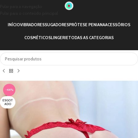
Pular para a navegação
Pular para o conteúdo principal
INÍCIO
VIBRADORES
SUGADORES
PRÓTESE PENIANA
ACESSÓRIOS
COSMÉTICOS
LINGERIE
TODAS AS CATEGORIAS
-44%
ESGOT
ADO