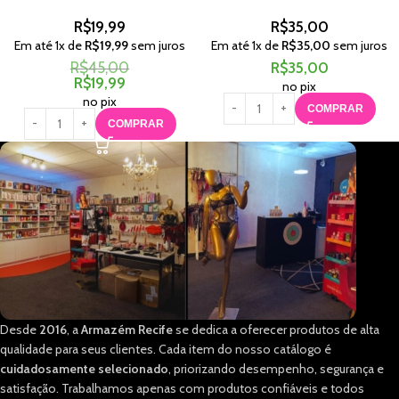
R$
19,99
R$
35,00
Em até
1
x de
R$
19,99
sem juros
Em até
1
x de
R$
35,00
sem juros
R$
45,00
R$
35,00
R$
19,99
no pix
no pix
COMPRAR
COMPRAR
Desde
2016
, a
Armazém Recife
se dedica a oferecer produtos de alta
qualidade para seus clientes. Cada item do nosso catálogo é
cuidadosamente selecionado
, priorizando desempenho, segurança e
satisfação. Trabalhamos apenas com produtos confiáveis e todos