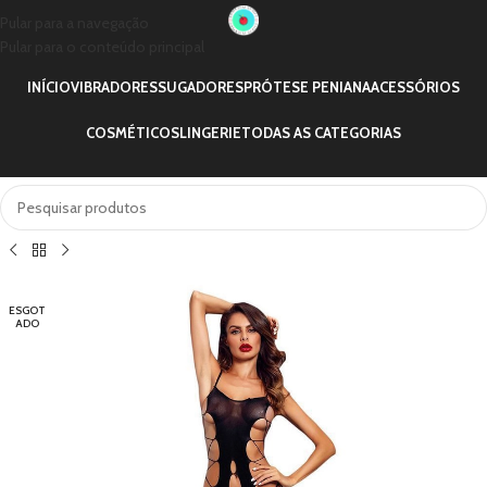
Pular para a navegação
Pular para o conteúdo principal
INÍCIO
VIBRADORES
SUGADORES
PRÓTESE PENIANA
ACESSÓRIOS
COSMÉTICOS
LINGERIE
TODAS AS CATEGORIAS
ESGOT
ADO