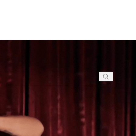
0
LOGIN / REGISTRO
/
R$
0,00
S CATEGORIAS