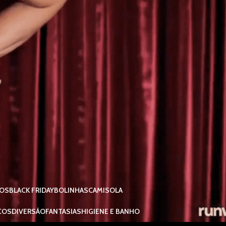
IOS
BLACK FRIDAY
BOLINHAS
CAMISOLA
COS
DIVERSÃO
FANTASIAS
HIGIENE E BANHO