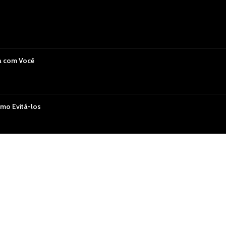
a com Você
mo Evitá-los
Você Ama
 em Alta no Sex Shop Recife