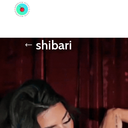
ADORES
PRÓTESE PENIANA
ACESSÓRIOS
COSMÉTICOS
LINGERIE
TODAS A
shibari