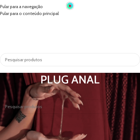
Pular para a navegação
Pular para o conteúdo principal
INÍCIO
VIBRADORES
SUGADORES
PRÓTESE PENIANA
ACESSÓRIOS
COSMÉTICOS
LINGERIE
TODAS AS CATEGORIAS
PLUG ANAL
Nenhum produto foi encontrado para a sua seleção.