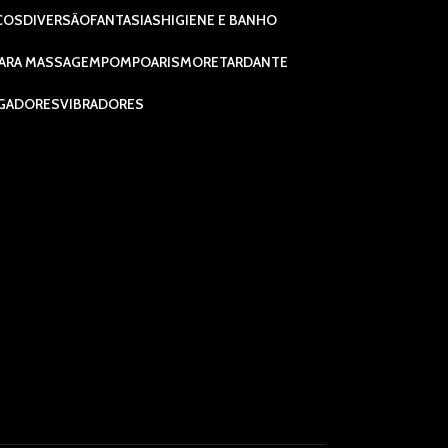
COS
DIVERSÃO
FANTASIAS
HIGIENE E BANHO
ARA MASSAGEM
POMPOARISMO
RETARDANTE
GADORES
VIBRADORES