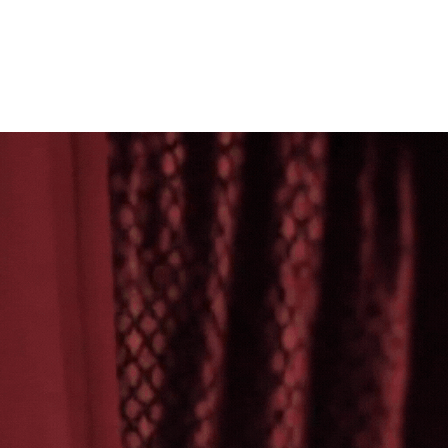
0
LOGIN / REGISTRO
/
R$
0,00
S CATEGORIAS
18
24