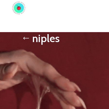
ADORES
PRÓTESE PENIANA
ACESSÓRIOS
COSMÉTICOS
LINGERIE
TODAS A
niples
Mostrar
9
12