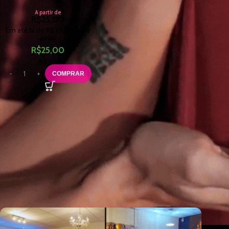
A partir de
R$
25,00
Em até
1
x de
R$
25,00
sem
juros
R$
25,00
no pix
COMPRAR