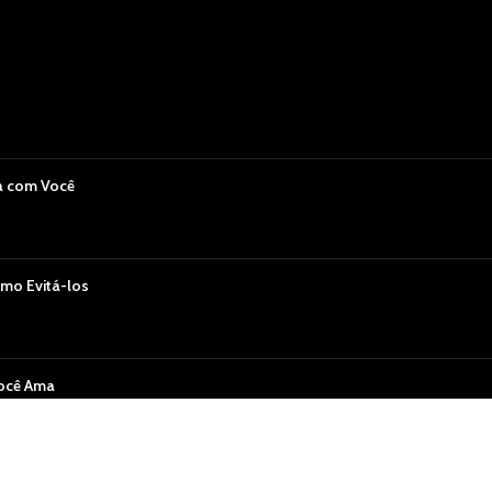
a com Você
mo Evitá-los
Você Ama
 em Alta no Sex Shop Recife