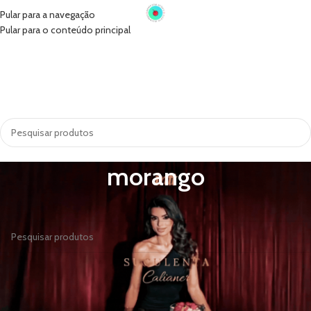
Pular para a navegação
Pular para o conteúdo principal
INÍCIO
VIBRADORES
SUGADORES
PRÓTESE PENIANA
ACESSÓRIOS
COSMÉTICOS
LINGERIE
TODAS AS CATEGORIAS
morango
Nenhum produto foi encontrado para a sua seleção.