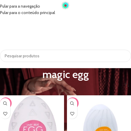
Pular para a navegação
Pular para o conteúdo principal
INÍCIO
VIBRADORES
SUGADORES
PRÓTESE PENIANA
ACESSÓRIOS
COSMÉTICOS
LINGERIE
TODAS AS CATEGORIAS
magic egg
-33%
-33%