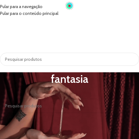
Pular para a navegação
Pular para o conteúdo principal
INÍCIO
VIBRADORES
SUGADORES
PRÓTESE PENIANA
ACESSÓRIOS
COSMÉTICOS
LINGERIE
TODAS AS CATEGORIAS
fantasia
Nenhum produto foi encontrado para a sua seleção.