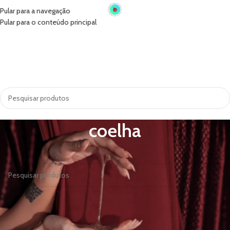
Pular para a navegação
Pular para o conteúdo principal
INÍCIO
VIBRADORES
SUGADORES
PRÓTESE PENIANA
ACESSÓRIOS
COSMÉTICOS
LINGERIE
TODAS AS CATEGORIAS
coelha
Nenhum produto foi encontrado para a sua seleção.